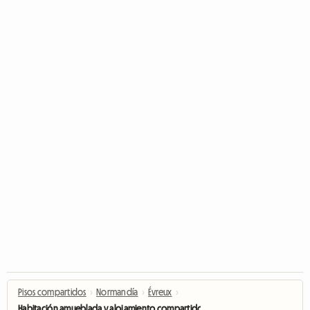
Pisos compartidos
›
Normandía
›
Évreux
›
Habitación amueblada y alojamiento compartido en Évreux