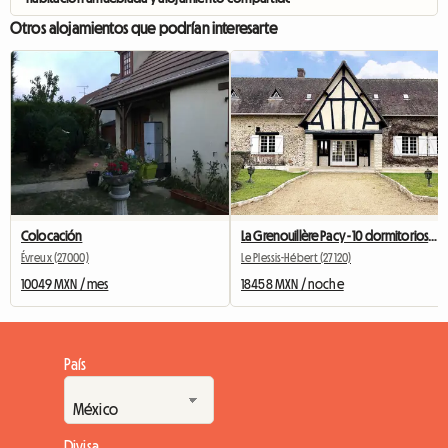
Otros alojamientos que podrían interesarte
Colocación
La Grenouillère Pacy - 10 dormitorios / 7 baños - Tenis
Évreux (27000)
Le Plessis-Hébert (27120)
10049 MXN / mes
18458 MXN / noche
País
Divisa