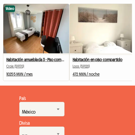
Video
Habitación amueblada 3 - Piso compartido de Fresnoy
Habitación en piso compartido
Croix (59170)
Loos (59120)
10255 MXN / mes
472 MXN / noche
País
Divisa