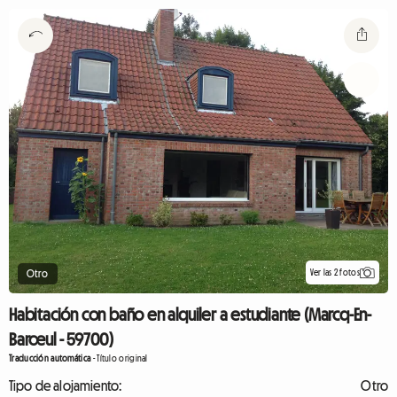
Ver las 2 fotos
Otro
Habitación con baño en alquiler a estudiante (Marcq-En-
Barœul - 59700)
Traducción automática
-
Título original
Tipo de alojamiento:
Otro