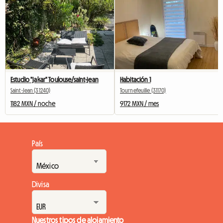
Estudio "jakar" Toulouse/saint-jean
Habitación 1
Saint-Jean (31240)
Tournefeuille (31170)
1182 MXN / noche
9172 MXN / mes
País
Divisa
Nuestros tipos de alojamiento