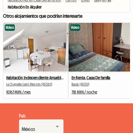
Habitaciones en casa del anfitrión
›
Centro
›
Loiret
›
Lailly-en-Val
›
Habitación En Alquiler
Otros alojamientos que podrían interesarte
Video
Video
Habitación Independiente Amueblada En Casa Unifamiliar
En Renta, Casas De Familia
La Chapelle-Saint-Mesmin (45380)
Baule (45130)
10767 MXN / mes
718 MXN / noche
País