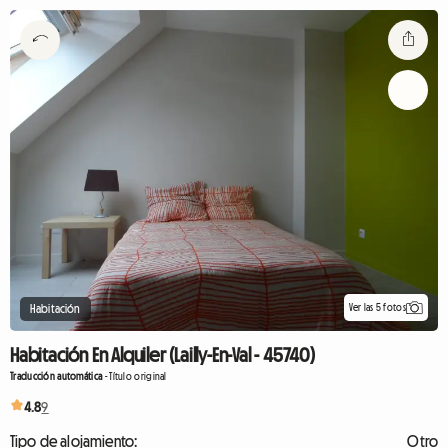
Ver las 5 fotos
Habitación
Habitación En Alquiler (Lailly-En-Val - 45740)
Traducción automática
-
Título original
4.8
9
Tipo de alojamiento:
Otro