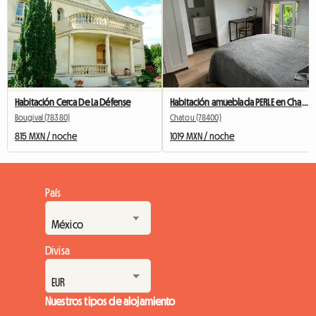
Habitación Cerca De La Défense
Habitación amueblada PERLE en Chatou con baño privado
Bougival (78380)
Chatou (78400)
815 MXN / noche
1019 MXN / noche
País
Divisa
Nuestros tipos de alojamiento