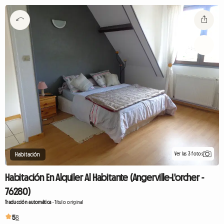
Ver las 3 fotos
Habitación
Habitación En Alquiler Al Habitante (Angerville-L'orcher -
76280)
Traducción automática
-
Título original
5
8