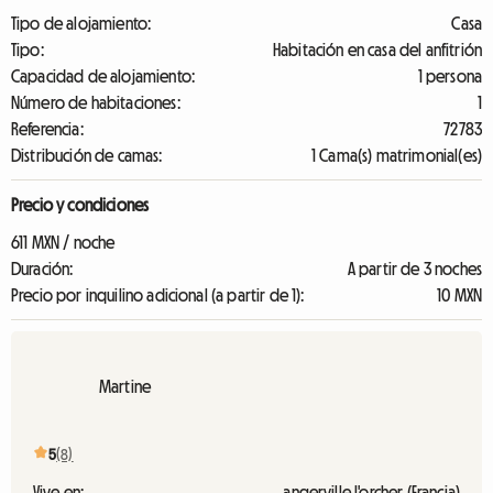
Tipo de alojamiento:
Casa
Tipo:
Habitación en casa del anfitrión
Capacidad de alojamiento:
1 persona
Número de habitaciones:
1
Referencia:
72783
Distribución de camas:
1 Cama(s) matrimonial(es)
Precio y condiciones
611 MXN / noche
Duración:
A partir de 3 noches
Precio por inquilino adicional (a partir de 1):
10 MXN
Martine
5
(8)
Vive en:
angerville l'orcher (Francia)