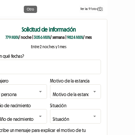
Ver las 9 fotos
Otro
Solicitud de información
779 MXN
/ noche
|
3056 MXN
/ semana
|
9824 MXN
/ mes
Entre 2 noches y 1 mes
n qué fechas?
ajero
Motivo de la estancia
ño de nacimiento
Situación
cribe un mensaje para explicar el motivo de tu