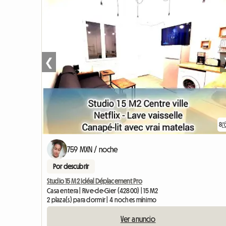
❮
8
759 MXN / noche
Por descubrir
Studio 15 M2 Idéal Déplacement Pro
Casa entera | Rive-de-Gier (42800) | 15 M2
2 plaza(s) para dormir | 4 noches mínimo
Ver anuncio