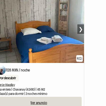
❯
8
1128 MXN / noche
Por descubrir
e Le Magilay
a entera | Chavanay (42410) | 45 M2
laza(s) para dormir | 2 noches mínimo
Ver anuncio