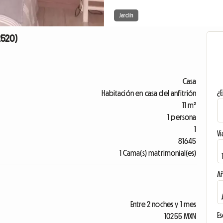
Jardín
2520)
Casa
¿E
Habitación en casa del anfitrión
11 m²
1 persona
1
Vi
81645
1 Cama(s) matrimonial(es)
A
Entre 2 noches y 1 mes
Es
10255 MXN