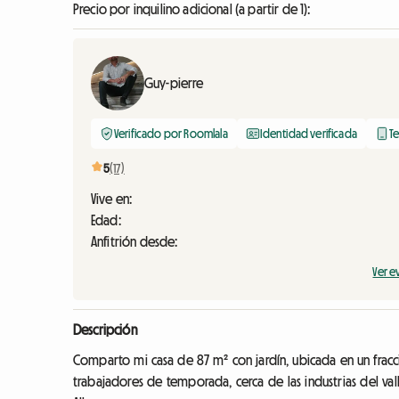
Precio por inquilino adicional (a partir de 1):
Guy-pierre
Verificado por Roomlala
Identidad verificada
Te
5
(17)
Vive en:
Edad:
Anfitrión desde:
Ver e
Descripción
Comparto mi casa de 87 m² con jardín, ubicada en un frac
trabajadores de temporada, cerca de las industrias del vall