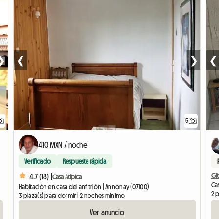
❯
❮
❯
❮
5
410 MXN / noche
Verificado
Respuesta rápida
Git
4.7 (18) |
Casa Atípica
Cas
Habitación en casa del anfitrión | Annonay (07100)
2 p
3 plaza(s) para dormir | 2 noches mínimo
Ver anuncio