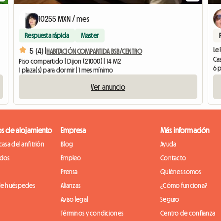
10255 MXN / mes
Respuesta rápida
Master
Le 
5 (4) |
HABITACIÓN COMPARTIDA BSB/CENTRO
Cas
Piso compartido | Dijon (21000) | 14 M2
6 p
1 plaza(s) para dormir | 1 mes mínimo
Ver anuncio
os de alojamiento
Empresa
Más información
casa del anfitrión
Blog
Ayuda
idos
Empleo
Contacto
Prensa
Quiénes somos
de huéspedes
Alianzas
¿Cómo funciona?
Aviso legal
Seguro
Términos y condiciones
Centro de confianza