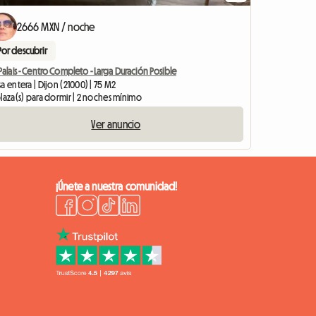
2666 MXN / noche
Por descubrir
Palais - Centro Completo - Larga Duración Posible
a entera | Dijon (21000) | 75 M2
laza(s) para dormir | 2 noches mínimo
Ver anuncio
¡Únete a nuestra comunidad!