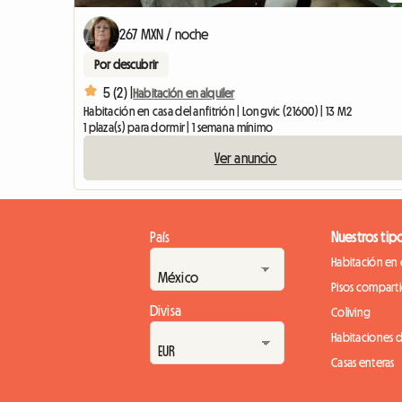
267 MXN / noche
Por descubrir
5 (2) |
Habitación en alquiler
Habitación en casa del anfitrión | Longvic (21600) | 13 M2
1 plaza(s) para dormir | 1 semana mínimo
Ver anuncio
País
Nuestros tip
Habitación en 
Pisos compart
Divisa
Coliving
Habitaciones 
Casas enteras