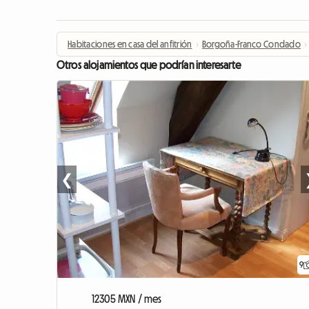
Habitaciones en casa del anfitrión
›
Borgoña-Franco Condado
›
Otros alojamientos que podrían interesarte
❮
9
12305 MXN / mes