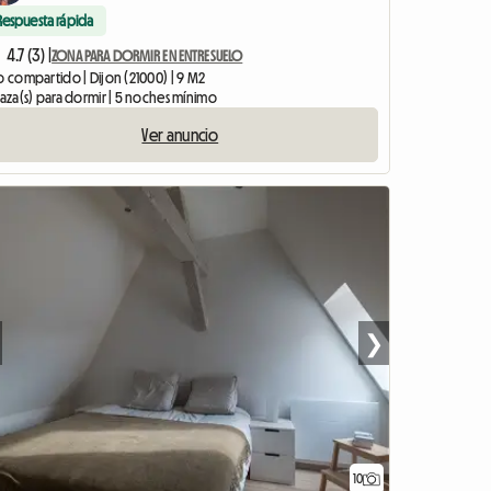
Respuesta rápida
4.7 (3) |
ZONA PARA DORMIR EN ENTRESUELO
o compartido | Dijon (21000) | 9 M2
laza(s) para dormir | 5 noches mínimo
Ver anuncio
❯
10