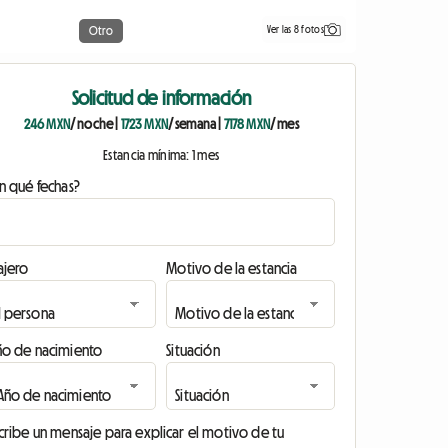
Ver las 8 fotos
Otro
Solicitud de información
246 MXN
/ noche
|
1723 MXN
/ semana
|
7178 MXN
/ mes
Estancia mínima: 1 mes
n qué fechas?
ajero
Motivo de la estancia
ño de nacimiento
Situación
cribe un mensaje para explicar el motivo de tu