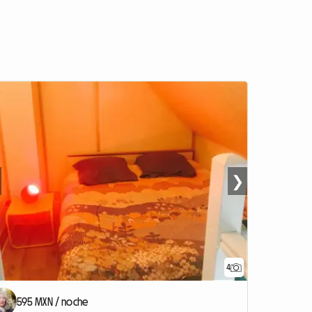
❯
4
595 MXN / noche