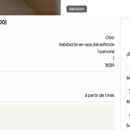
Habitación
00)
Otro
Habitación en casa del anfitrión
1 persona
¿E
1
78319
Vi
A partir de 1 mes
A
Es