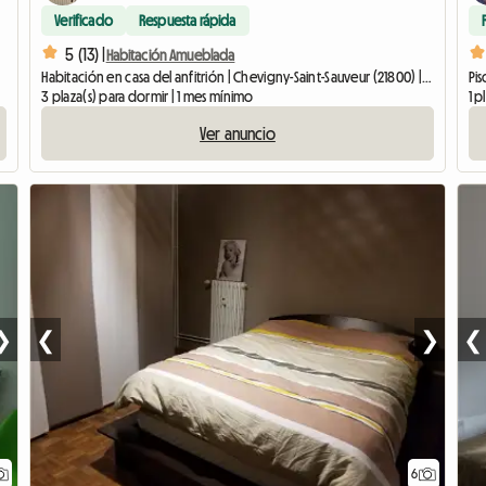
Verificado
Respuesta rápida
5 (13) |
Habitación Amueblada
Habitación en casa del anfitrión | Chevigny-Saint-Sauveur (21800) | 10 M2
Pis
3 plaza(s) para dormir | 1 mes mínimo
1 p
Ver anuncio
❯
❮
❯
❮
6