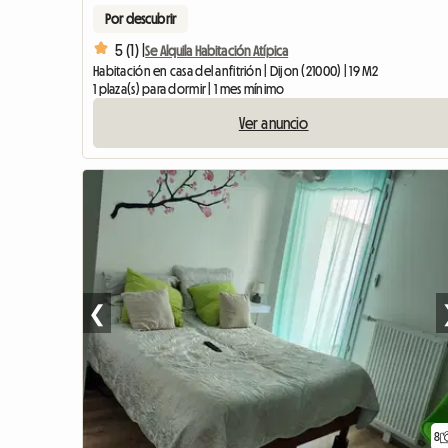
Por descubrir
5 (1) |
Se Alquila Habitación Atípica
Habitación en casa del anfitrión | Dijon (21000) | 19 M2
1 plaza(s) para dormir | 1 mes mínimo
Ver anuncio
❮
8