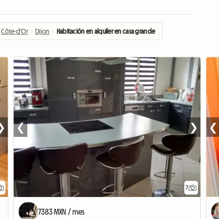
Côte-d'Or
›
Dijon
›
Habitación en alquiler en casa grande
❯
❮
❯
❮
7
7383 MXN / mes