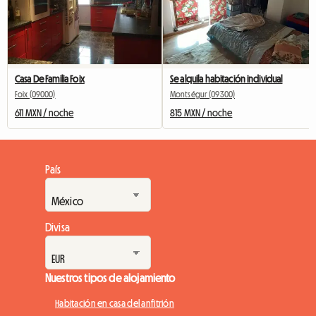
Casa De Familia Foix
Se alquila habitación individual
Foix (09000)
Montségur (09300)
611 MXN / noche
815 MXN / noche
País
Divisa
Nuestros tipos de alojamiento
Habitación en casa del anfitrión