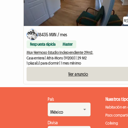
8
18435 MXN / mes
Respuesta rápida
Master
Muy Hermoso Estudio Independiente 29m2,
Casa entera | Athis-Mons (91200) | 29 M2
1 plaza(s) para dormir | 1 mes mínimo
Ver anuncio
País
Nuestros tip
Habitación en 
Pisos compart
Divisa
Coliving