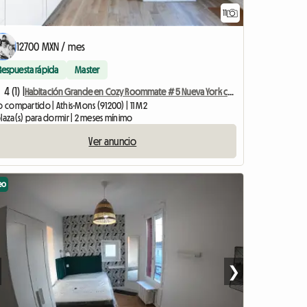
11
12700 MXN / mes
Respuesta rápida
Master
4 (1) |
Habitación Grande en Cozy Roommate # 5 Nueva York cerca de Olry
o compartido | Athis-Mons (91200) | 11 M2
laza(s) para dormir | 2 meses mínimo
Ver anuncio
eo
❯