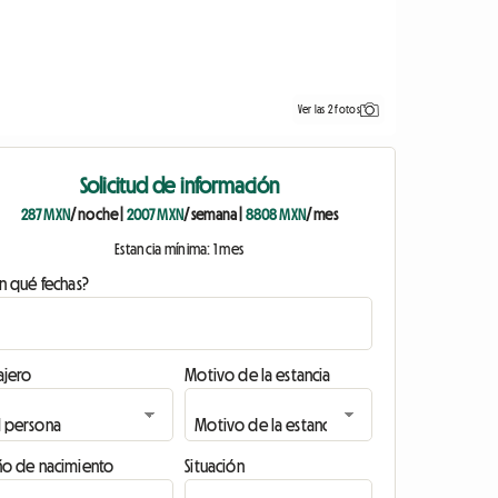
Ver las 2 fotos
Solicitud de información
287 MXN
/ noche
|
2007 MXN
/ semana
|
8808 MXN
/ mes
Estancia mínima: 1 mes
n qué fechas?
ajero
Motivo de la estancia
ño de nacimiento
Situación