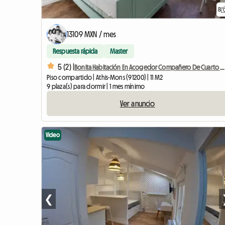
8
13109 MXN / mes
Respuesta rápida
Master
5 (2) |
Bonita Habitación En Acogedor Compañero De Cuarto # 2
Piso compartido | Athis-Mons (91200) | 11 M2
9 plaza(s) para dormir | 1 mes mínimo
Ver anuncio
Video
❮