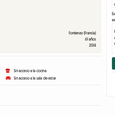
Es
es
Fontenay (Francia)
61 años
2014
Sin acceso a la cocina
Sin acceso a la sala de estar