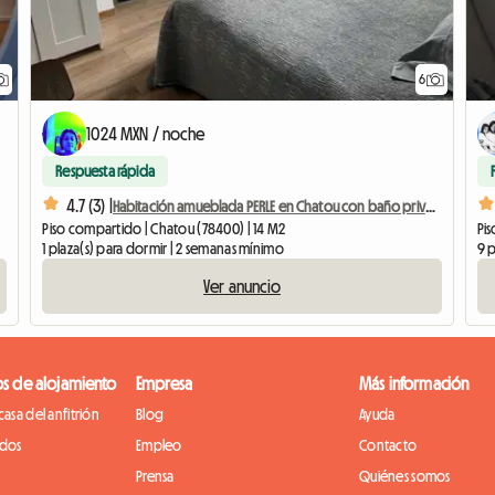
6
1024 MXN / noche
Respuesta rápida
4.7 (3) |
Habitación amueblada PERLE en Chatou con baño privado
Piso compartido | Chatou (78400) | 14 M2
Pis
1 plaza(s) para dormir | 2 semanas mínimo
9 p
Ver anuncio
os de alojamiento
Empresa
Más información
casa del anfitrión
Blog
Ayuda
idos
Empleo
Contacto
Prensa
Quiénes somos