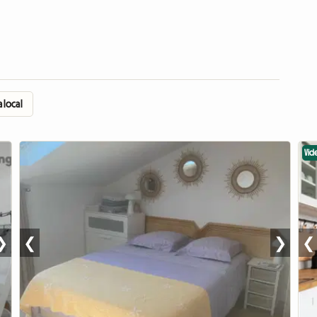
 local
Vid
❯
❮
❯
❮