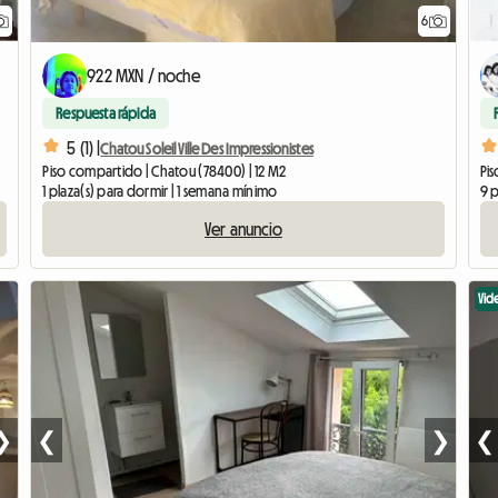
6
922 MXN / noche
Respuesta rápida
5 (1) |
Chatou Soleil Ville Des Impressionistes
Piso compartido | Chatou (78400) | 12 M2
Pis
1 plaza(s) para dormir | 1 semana mínimo
9 p
Ver anuncio
Vid
❯
❮
❯
❮