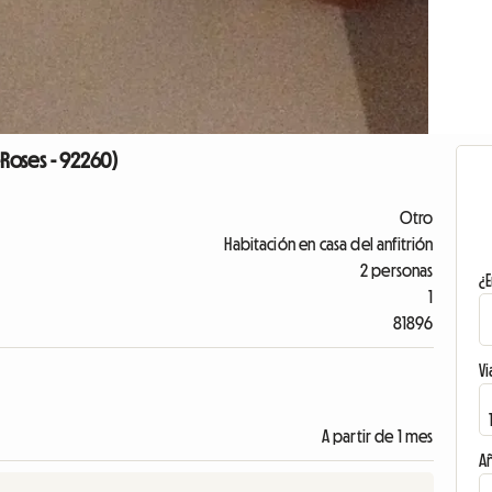
-Roses - 92260)
Otro
Habitación en casa del anfitrión
2 personas
¿E
1
81896
Vi
A partir de 1 mes
A