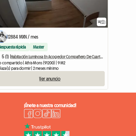
14
12884 MXN / mes
Respuesta rápida
Master
5 (1) |
Habitación Luminosa En Acogedor Compañero De Cuarto # 8 Helsinki
o compartido | Athis-Mons (91200) | 9 M2
laza(s) para dormir | 2 meses mínimo
Ver anuncio
¡Únete a nuestra comunidad!