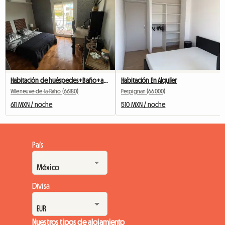
Habitación de huéspedes+Baño+aseos en casa del anfitrión (simpático)
Habitación En Alquiler
Villeneuve-de-la-Raho (66180)
Perpignan (66000)
611 MXN / noche
510 MXN / noche
País
Divisa
Nuestros tipos de alojamiento