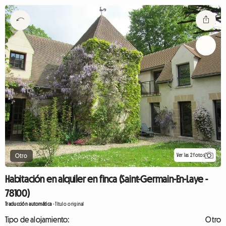
Ver las 2 fotos
Otro
Habitación en alquiler en finca (Saint-Germain-En-Laye -
78100)
Traducción automática
-
Título original
Tipo de alojamiento:
Otro