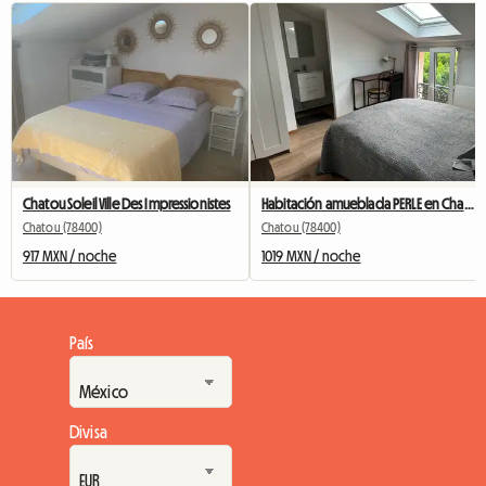
Chatou Soleil Ville Des Impressionistes
Habitación amueblada PERLE en Chatou con baño privado
Chatou (78400)
Chatou (78400)
917 MXN / noche
1019 MXN / noche
País
Divisa