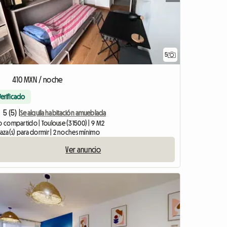
5
410 MXN / noche
Verificado
5 (5) |
Se alquila habitación amueblada
o compartido | Toulouse (31500) | 9 M2
laza(s) para dormir | 2 noches mínimo
Ver anuncio