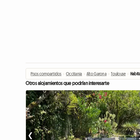
Pisos compartidos
›
Occitania
›
Alto Garona
›
Toulouse
›
Habit
Otros alojamientos que podrían interesarte
❮