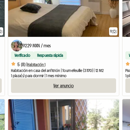
11
9229 MXN / mes
Verificado
Respuesta rápida
5 (8) |
Habitación 1
Habitación en casa del anfitrión | Tournefeuille (31170) | 12 M2
Pis
1 plaza(s) para dormir | 1 mes mínimo
1 p
Ver anuncio