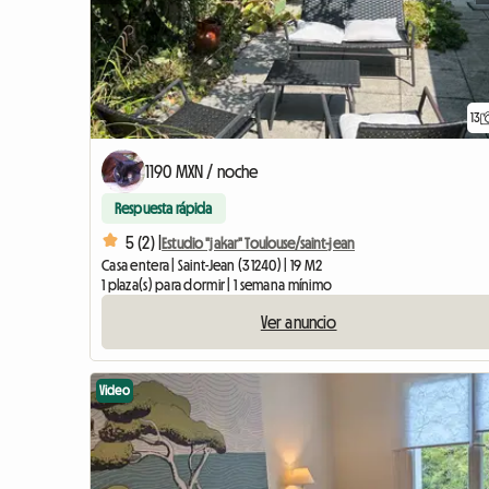
13
1190 MXN / noche
Respuesta rápida
5 (2) |
Estudio "jakar" Toulouse/saint-jean
Casa entera | Saint-Jean (31240) | 19 M2
1 plaza(s) para dormir | 1 semana mínimo
Ver anuncio
Video