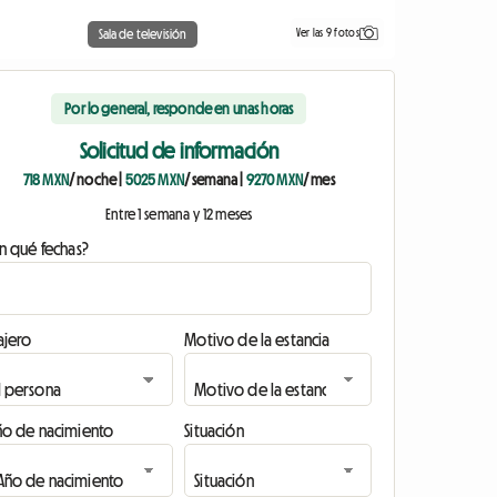
Ver las 9 fotos
Sala de televisión
Por lo general, responde en unas horas
Solicitud de información
718 MXN
/ noche
|
5025 MXN
/ semana
|
9270 MXN
/ mes
Entre 1 semana y 12 meses
n qué fechas?
ajero
Motivo de la estancia
ño de nacimiento
Situación