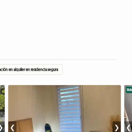
ación en alquiler en residencia segura
Vid
❯
❮
❯
❮