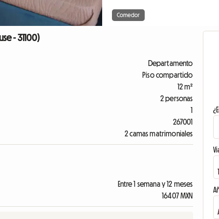
Comedor
use - 31100)
Departamento
Piso compartido
12 m²
2 personas
¿E
1
267001
2 camas matrimoniales
Vi
Entre 1 semana y 12 meses
A
16407 MXN