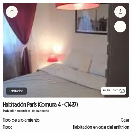
Ver las 8 fotos
Habitación
Habitación París (Comuna 4 - C1437)
Traducción automática
-
Título original
Tipo de alojamiento:
Casa
Tipo:
Habitación en casa del anfitrión