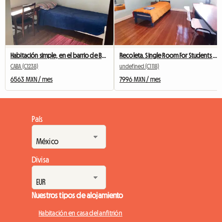
Habitación simple, en el barrio de Boedo
Recoleta. Single Room For Students In Buenos Aires
CABA (C1238)
undefined (C1118)
6563 MXN / mes
7996 MXN / mes
País
Divisa
Nuestros tipos de alojamiento
Habitación en casa del anfitrión