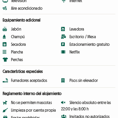
Televisión
Internet
Aire acondicionado
Equipamiento adicional
Jabón
Lavadora
Champú
Escritorio / Mesa
Secadora
Estacionamiento gratuito
Plancha
Netflix
Perchas
Características especiales
Fumadores aceptados
Pisos sin elevador
Reglamento interno del alojamiento
No se permiten mascotas
Silencio absoluto entre las
22:00 y las 8:00 h
Limpieza por cuenta propia
Invitados no autorizados
Fiestas prohibidas