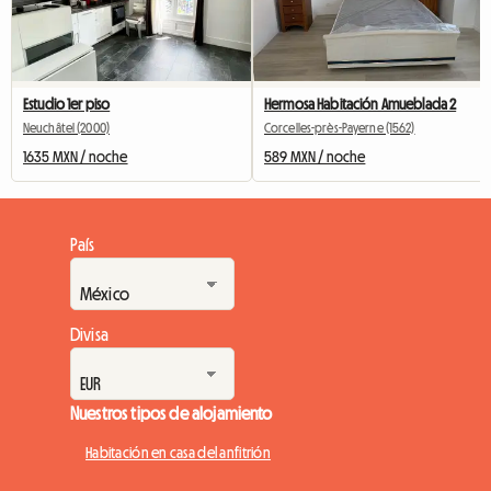
Estudio 1er piso
Hermosa Habitación Amueblada 2
Neuchâtel (2000)
Corcelles-près-Payerne (1562)
1635 MXN / noche
589 MXN / noche
País
Divisa
Nuestros tipos de alojamiento
Habitación en casa del anfitrión