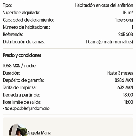
Tipo:
Habitación en casa del anfitrión
Superficie alquilada:
15 m²
Capacidad de alojamiento:
1 persona
Número de habitaciones:
1
Referencia:
245608
Distribución de camas:
1 Cama(s) matrimonial(es)
Precio y condiciones
1068 MXN / noche
Duración:
Hasta 3 meses
Depósito de garantía:
8286 MXN
Tarifa de limpieza:
632 MXN
Llegada a partir de:
18:00
Hora límite de salida:
11:00
- No es posible fijar domicilio
Angela Maria