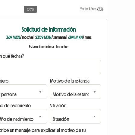
Ver las 11 fotos
Otro
Solicitud de información
369 MXN
/ noche
|
2359 MXN
/ semana
|
6194 MXN
/ mes
Estancia mínima: 1 noche
n qué fechas?
ajero
Motivo de la estancia
ño de nacimiento
Situación
cribe un mensaje para explicar el motivo de tu