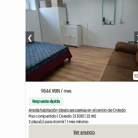
❮
7
9844 MXN / mes
Respuesta rápida
Amplia habitación ideal para parejas en el centro de Oviedo
Piso compartido | Oviedo (33011) | 22 M2
2 plaza(s) para dormir | 1 mes mínimo
Ver anuncio