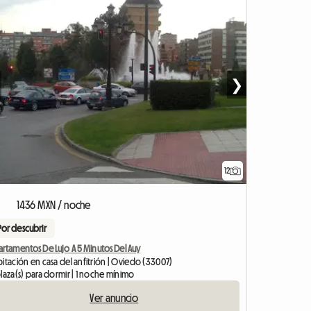
❯
12
1436 MXN / noche
Por descubrir
artamentos De Lujo A 5 Minutos Del Auy
itación en casa del anfitrión | Oviedo (33007)
laza(s) para dormir | 1 noche mínimo
Ver anuncio