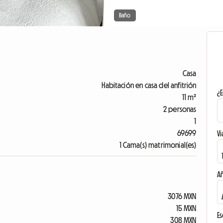
Baño
Casa
Habitación en casa del anfitrión
¿E
11 m²
2 personas
1
69699
Vi
1 Cama(s) matrimonial(es)
A
3076 MXN
15 MXN
Es
308 MXN