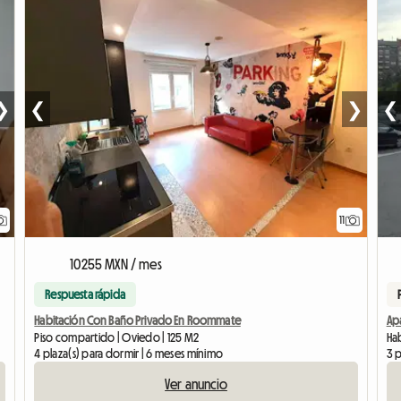
❯
❮
❯
❮
11
10255 MXN / mes
Respuesta rápida
Habitación Con Baño Privado En Roommate
Ap
Piso compartido | Oviedo | 125 M2
Hab
4 plaza(s) para dormir | 6 meses mínimo
3 p
Ver anuncio