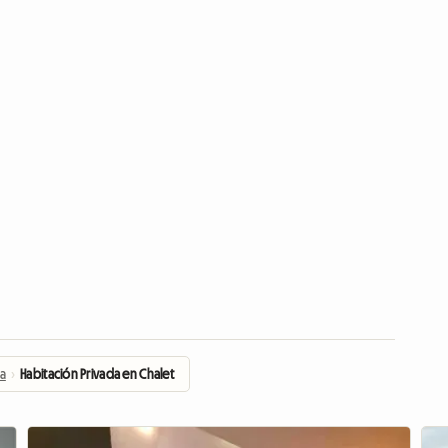
da
›
Habitación Privada en Chalet