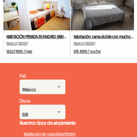
HABITACIÓN PRIVADA EN MADRID. HABITACIÓN 4. CERCA DE LA UNIVERSIDAD
Habitación cama doble con mucho encanto (uso individual).
Madrid (28024)
Madrid (28028)
14267 MXN / mes
815 MXN / noche
País
Divisa
Nuestros tipos de alojamiento
Habitación en casa del anfitrión