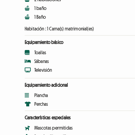
1 baño
1 Baño
Habitación :
1 Cama(s) matrimonial(es)
Equipamiento básico
Toallas
Sábanas
Televisión
Equipamiento adicional
Plancha
Perchas
Características especiales
Mascotas permitidas