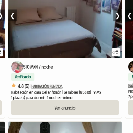
❯
❮
❯
❮
6
510 MXN / noche
Verificado
Hab
4.8 (5) |
HABITACIÓN RENTADA
Pi
Habitación en casa del anfitrión | Le Tablier (85310) | 9 M2
7 p
1 plaza(s) para dormir | 1 noche mínimo
Ver anuncio