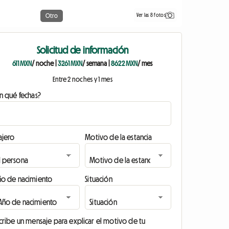
Ver las 8 fotos
Otro
Solicitud de información
611 MXN
/ noche
|
3261 MXN
/ semana
|
8622 MXN
/ mes
Entre 2 noches y 1 mes
n qué fechas?
ajero
Motivo de la estancia
ño de nacimiento
Situación
cribe un mensaje para explicar el motivo de tu