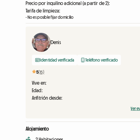
Precio por inquilino adicional (a partir de 2):
Tarifa de limpieza:
- No es posible fijar domicilio
Denis
Identidad verificada
Teléfono verificado
5
(15)
Vive en:
Edad:
Anfitrión desde:
Ver e
Alojamiento
2 Habitaciones