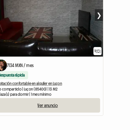
❯
11
7134 MXN / mes
Respuesta rápida
itación confortable en alquiler en Luçon
so compartido | Luçon (85400) | 13 M2
laza(s) para dormir | 1 mes mínimo
Ver anuncio