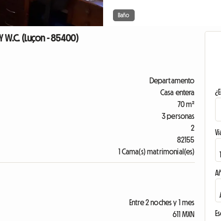
Baño
Y W.C. (Luçon - 85400)
Departamento
¿E
Casa entera
70 m²
3 personas
2
Vi
82155
1 Cama(s) matrimonial(es)
A
Entre 2 noches y 1 mes
Es
611 MXN