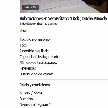
Habitación
Habitaciones En Semisótano Y RdC; Ducha Privada 
Traducción automática
-
Título original
5
15
Tipo de alojamiento:
Tipo:
Superficie alquilada:
Capacidad de alojamiento:
Número de habitaciones:
Referencia:
Distribución de camas:
Precio y condiciones
611 MXN / noche
Duración:
Depósito de garantía: