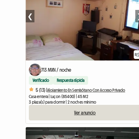
❮
8
713 MXN / noche
Verificado
Respuesta rápida
5 (13) |
Alojamiento En Semisótano Con Acceso Privado
Casa entera | Luçon (85400) | 45 M2
3 plaza(s) para dormir | 2 noches mínimo
Ver anuncio