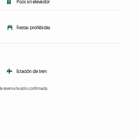
Pisos sin elevador
Fiestas prohibidas
Estación de tren
a reserva ha sido confirmada.