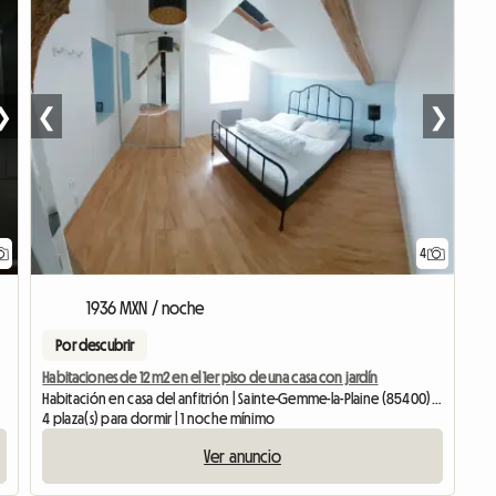
❯
❮
❯
4
1936 MXN / noche
Por descubrir
Habitaciones de 12 m2 en el 1er piso de una casa con jardín
Habitación en casa del anfitrión | Sainte-Gemme-la-Plaine (85400) | 30 M2
4 plaza(s) para dormir | 1 noche mínimo
Ver anuncio