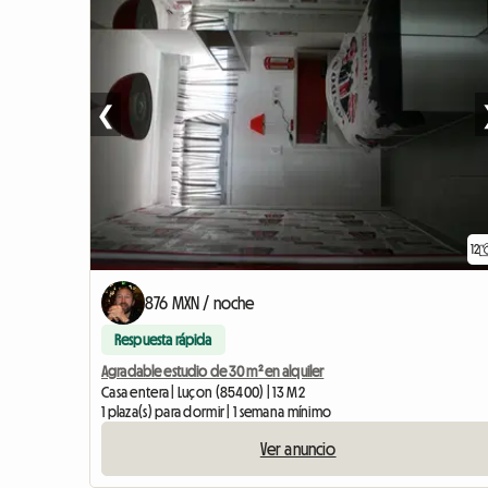
❮
12
876 MXN / noche
Respuesta rápida
Agradable estudio de 30 m² en alquiler
Casa entera | Luçon (85400) | 13 M2
1 plaza(s) para dormir | 1 semana mínimo
Ver anuncio