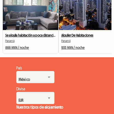
Se alquila habitación a poca distancia de comercios, parques, bancos.
Alquiler De Habitaciones
Panamá
Panamá
888 MXN / noche
1013 MXN / noche
País
Divisa
Nuestros tipos de alojamiento