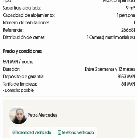
Tipo:
Piso compartido
Superficie alquilada:
9 m²
Capacidad de alojamiento:
1 persona
Número de habitaciones:
1
Referencia:
266681
Distribución de camas:
1 Cama(s) matrimonial(es)
Precio y condiciones
591 MXN / noche
Duración:
Entre 2 semanas y 12 meses
Depósito de garantía:
8153 MXN
Tarifa de limpieza:
611 MXN
- Domicilio posible
Petra Mercedes
Identidad verificada
Teléfono verificado