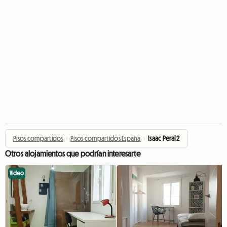
Pisos compartidos
›
Pisos compartidos España
›
Isaac Peral 2
Otros alojamientos que podrían interesarte
Video