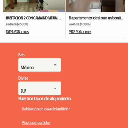
HABITACION 2 CON CAMA INDIVIDUAL BAÑO PRIVADO CERRADURA Y AC
El apartamento ideal para un bonito piso compartido
València (46009)
València (46006)
10191 MXN / mes
9172 MXN / mes
País
Divisa
Nuestros tipos de alojamiento
Habitación en casa del anfitrión
Pisos compartidos