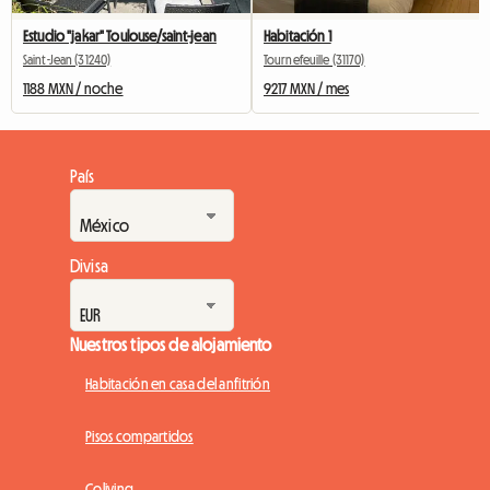
Estudio "jakar" Toulouse/saint-jean
Habitación 1
Saint-Jean (31240)
Tournefeuille (31170)
1188 MXN / noche
9217 MXN / mes
País
Divisa
Nuestros tipos de alojamiento
Habitación en casa del anfitrión
Pisos compartidos
Coliving