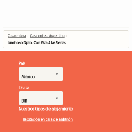
Casa entera
›
Casa entera Argentina
›
Luminoso Dpto. Con Vista A Las Sierras
País
Divisa
Nuestros tipos de alojamiento
Habitación en casa del anfitrión