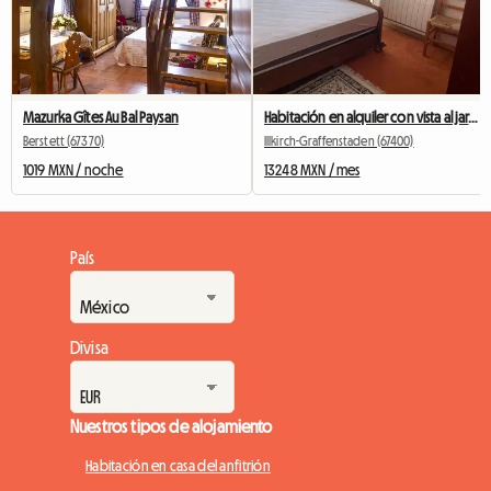
Mazurka Gîtes Au Bal Paysan
Habitación en alquiler con vista al jardín
Berstett (67370)
Illkirch-Graffenstaden (67400)
1019 MXN / noche
13248 MXN / mes
País
Divisa
Nuestros tipos de alojamiento
Habitación en casa del anfitrión