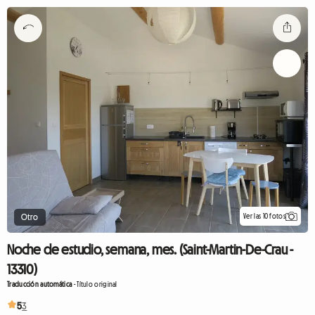
Ver las 10 fotos
Otro
Noche de estudio, semana, mes. (Saint-Martin-De-Crau -
13310)
Traducción automática
-
Título original
5
3