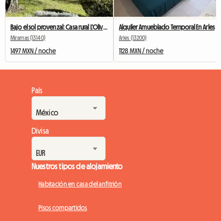
Bajo el sol provenzal: Casa rural L'Olivier T2 amueblada
Alquiler Amueblado Temporal En Arles
Miramas (13140)
Arles (13200)
1497 MXN / noche
1128 MXN / noche
País
Divisa
Nuestros tipos de alojamiento
Habitación en casa del anfitrión
Pisos compartidos