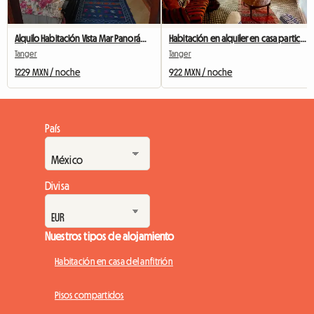
Alquilo Habitación Vista Mar Panorámica.
Habitación en alquiler en casa particular
Tanger
Tanger
1229 MXN / noche
922 MXN / noche
País
Divisa
Nuestros tipos de alojamiento
Habitación en casa del anfitrión
Pisos compartidos