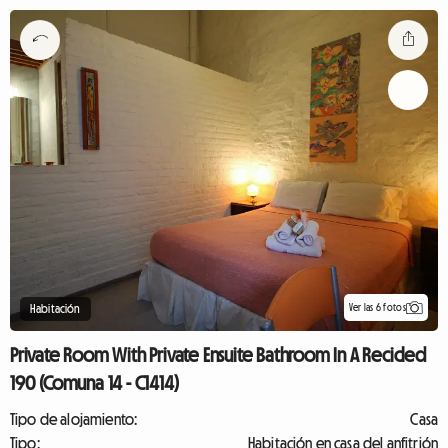
Ver las 6 fotos
Habitación
Private Room With Private Ensuite Bathroom In A Recicled
190 (Comuna 14 - C1414)
Tipo de alojamiento:
Casa
Tipo:
Habitación en casa del anfitrión