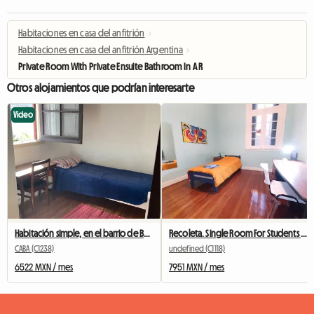
Habitaciones en casa del anfitrión
›
Habitaciones en casa del anfitrión Argentina
›
Private Room With Private Ensuite Bathroom In A Recicled 190
Otros alojamientos que podrían interesarte
Video
Habitación simple, en el barrio de Boedo
Recoleta. Single Room For Students In Buenos Aires
CABA (C1238)
undefined (C1118)
6522 MXN / mes
7951 MXN / mes