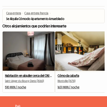
Casa entera
›
Casa entera Francia
›
Se Alquila Cómodo Apartamento Amueblado
Otros alojamientos que podrían interesarte
Habitación en alquiler cerca del CHU Rouen
Cómoda cabaña
Saint-Léger-du-Bourg-Denis (76160)
Montville (76710)
510 MXN / noche
1631 MXN / noche
País