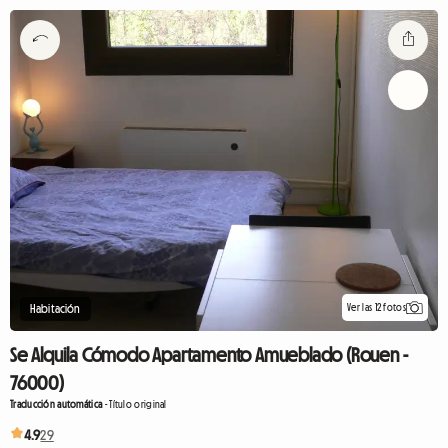
Ver las 12 fotos
Habitación
Se Alquila Cómodo Apartamento Amueblado (Rouen -
76000)
Traducción automática
-
Título original
4.9
29