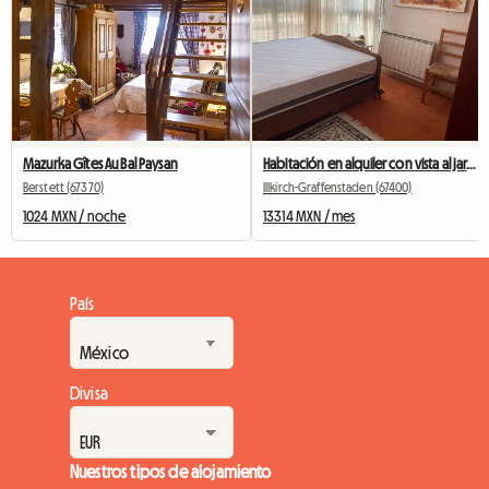
Mazurka Gîtes Au Bal Paysan
Habitación en alquiler con vista al jardín
Berstett (67370)
Illkirch-Graffenstaden (67400)
1024 MXN / noche
13314 MXN / mes
País
Divisa
Nuestros tipos de alojamiento