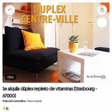
Ver las 12 fotos
Otro
Se alquila dúplex repleto de vitaminas (Strasbourg -
67000)
Traducción automática
-
Título original
5
1