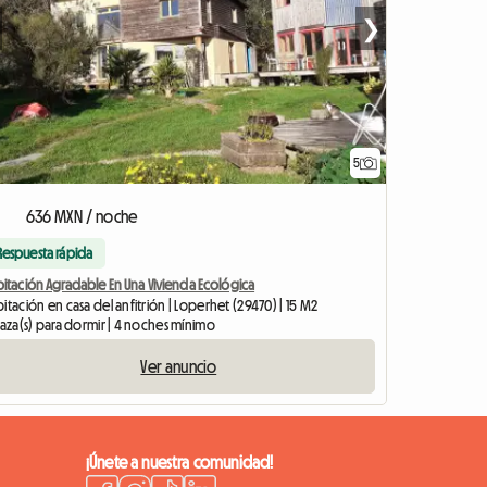
❯
5
636 MXN / noche
Respuesta rápida
itación Agradable En Una Vivienda Ecológica
itación en casa del anfitrión | Loperhet (29470) | 15 M2
laza(s) para dormir | 4 noches mínimo
Ver anuncio
¡Únete a nuestra comunidad!