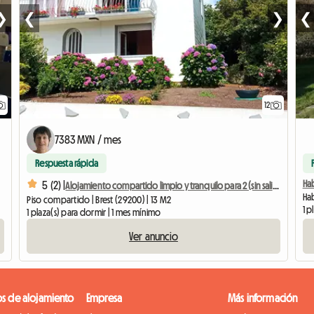
❯
❮
❯
❮
12
7383 MXN / mes
Respuesta rápida
Hab
5 (2) |
Alojamiento compartido limpio y tranquilo para 2 (sin salida) para trabajo-estudio o contrato temporal.
Hab
Piso compartido | Brest (29200) | 13 M2
1 p
1 plaza(s) para dormir | 1 mes mínimo
Ver anuncio
os de alojamiento
Empresa
Más información