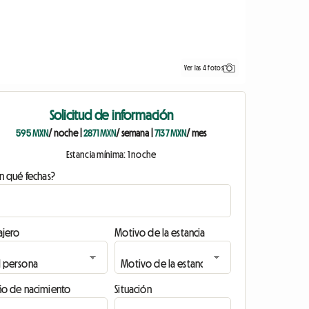
Ver las 4 fotos
Solicitud de información
595 MXN
/ noche
|
2871 MXN
/ semana
|
7137 MXN
/ mes
Estancia mínima: 1 noche
n qué fechas?
ajero
Motivo de la estancia
ño de nacimiento
Situación