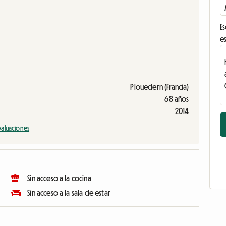
Es
es
Plouedern (Francia)
68 años
2014
valuaciones
Sin acceso a la cocina
Sin acceso a la sala de estar