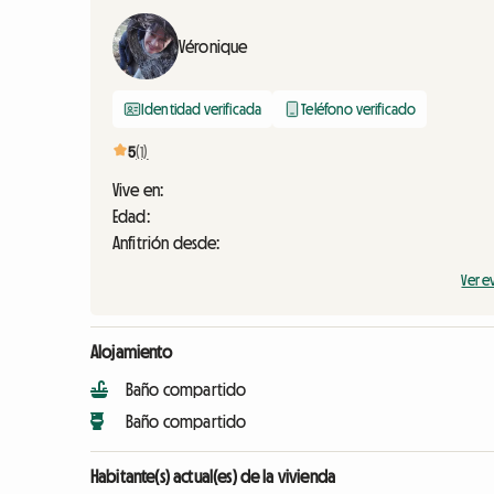
Véronique
Identidad verificada
Teléfono verificado
5
(1)
Vive en:
Edad:
Anfitrión desde:
Ver e
Alojamiento
Baño compartido
Baño compartido
Habitante(s) actual(es) de la vivienda