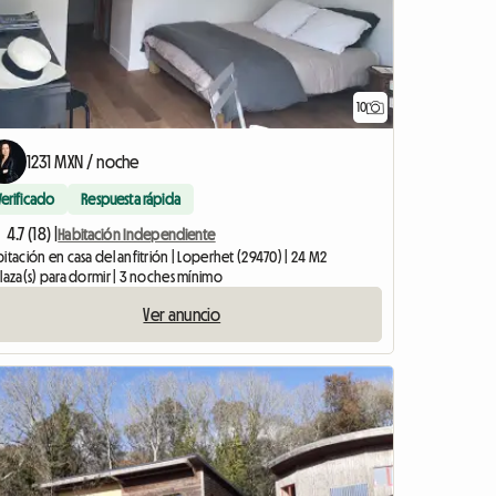
10
1231 MXN / noche
Verificado
Respuesta rápida
4.7 (18) |
Habitación Independiente
itación en casa del anfitrión | Loperhet (29470) | 24 M2
laza(s) para dormir | 3 noches mínimo
Ver anuncio