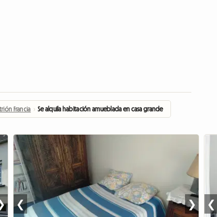
trión Francia
›
Se alquila habitación amueblada en casa grande
❯
❮
❯
❮