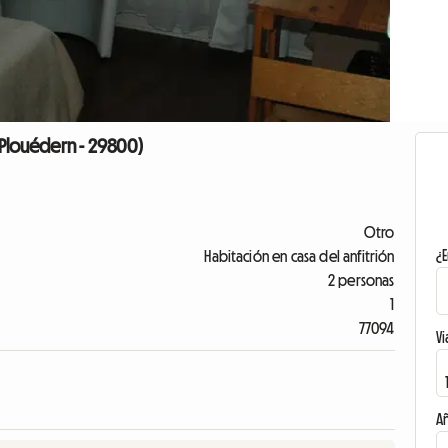
(Plouédern - 29800)
Otro
¿E
Habitación en casa del anfitrión
2 personas
1
77094
Vi
A