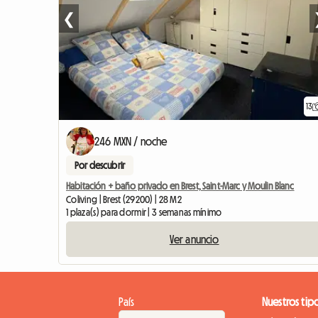
❮
13
246 MXN / noche
Por descubrir
Habitación + baño privado en Brest, Saint-Marc y Moulin Blanc
Coliving | Brest (29200) | 28 M2
1 plaza(s) para dormir | 3 semanas mínimo
Ver anuncio
País
Nuestros tip