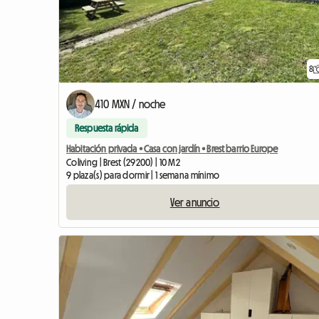
8
410 MXN / noche
Respuesta rápida
Habitación privada • Casa con jardín • Brest barrio Europe
Coliving | Brest (29200) | 10 M2
9 plaza(s) para dormir | 1 semana mínimo
Ver anuncio