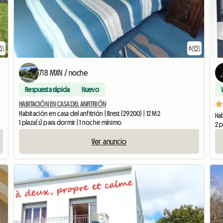
6
718 MXN / noche
Respuesta rápida
Nuevo
HABITACIÓN EN CASA DEL ANFITRIÓN
Habitación en casa del anfitrión | Brest (29200) | 12 M2
Hab
1 plaza(s) para dormir | 1 noche mínimo
2 p
Ver anuncio