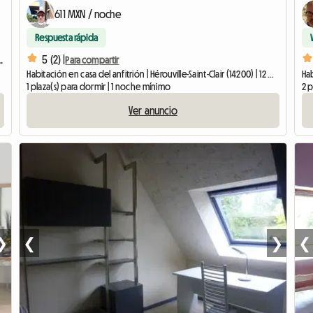
611 MXN / noche
Respuesta rápida
5 (2) |
ONDEVILLE 14 cerca de CAEN
Para compartir
Habitación en casa del anfitrión | Hérouville-Saint-Clair (14200) | 12 M2
Hab
1 plaza(s) para dormir | 1 noche mínimo
2 p
Ver anuncio
❯
❮
❯
❮