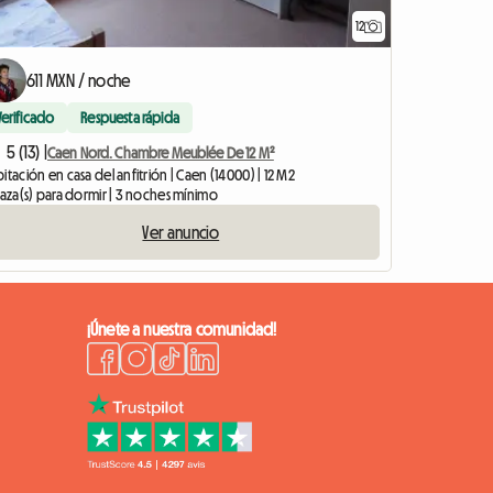
12
611 MXN / noche
Verificado
Respuesta rápida
5 (13) |
Caen Nord. Chambre Meublée De 12 M²
itación en casa del anfitrión | Caen (14000) | 12 M2
laza(s) para dormir | 3 noches mínimo
Ver anuncio
¡Únete a nuestra comunidad!