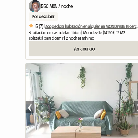
550 MXN / noche
Por descubrir
5 (7) |
Acogedora habitación en alquiler en M
Habitación en casa del anfitrión | Mondeville (14120) | 12 M2
1 plaza(s) para dormir | 2 noches mínimo
Ver anuncio
❮