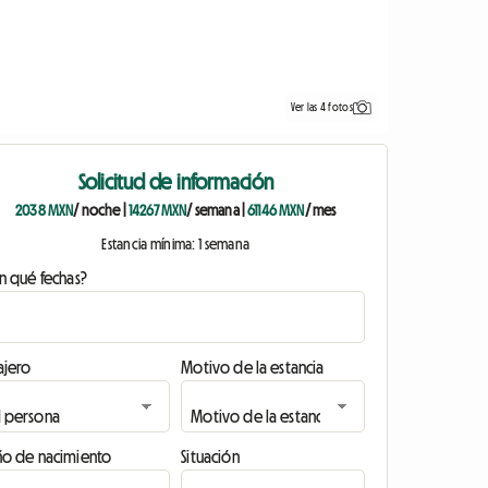
Ver las 4 fotos
Solicitud de información
2038 MXN
/ noche
|
14267 MXN
/ semana
|
61146 MXN
/ mes
Estancia mínima: 1 semana
n qué fechas?
ajero
Motivo de la estancia
ño de nacimiento
Situación