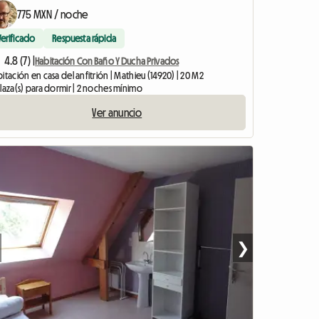
Ver el anuncio
775 MXN / noche
Verificado
Respuesta rápida
4.8 (7) |
Habitación Con Baño Y Ducha Privados
itación en casa del anfitrión | Mathieu (14920) | 20 M2
laza(s) para dormir | 2 noches mínimo
Ver anuncio
❯