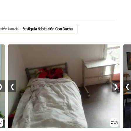
trión Francia
›
Se Alquila Habitación Con Ducha
❯
❮
❯
❮
2