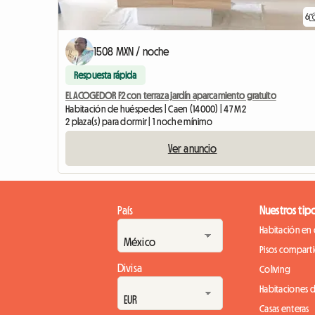
6
1508 MXN / noche
Respuesta rápida
EL ACOGEDOR F2 con terraza jardín aparcamiento gratuito
Habitación de huéspedes | Caen (14000) | 47 M2
2 plaza(s) para dormir | 1 noche mínimo
Ver anuncio
País
Nuestros tip
Habitación en 
Pisos compart
Divisa
Coliving
Habitaciones 
Casas enteras