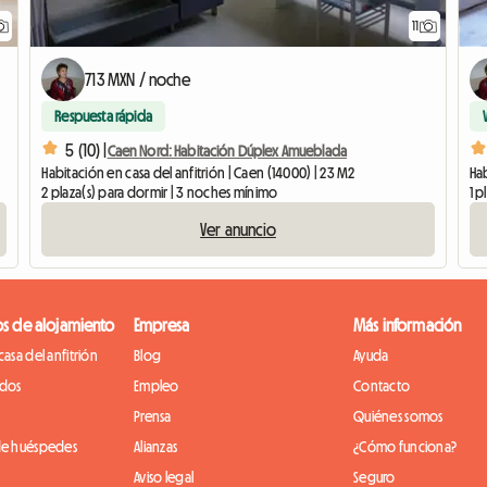
11
713 MXN / noche
Respuesta rápida
5 (10) |
Caen Nord: Habitación Dúplex Amueblada
Habitación en casa del anfitrión | Caen (14000) | 23 M2
Hab
2 plaza(s) para dormir | 3 noches mínimo
1 p
Ver anuncio
os de alojamiento
Empresa
Más información
casa del anfitrión
Blog
Ayuda
idos
Empleo
Contacto
Prensa
Quiénes somos
de huéspedes
Alianzas
¿Cómo funciona?
Aviso legal
Seguro