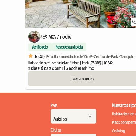
6
469 MXN / noche
Verificado
Respuesta rápida
5 (41) |
Estudio amueblado de
Habitación en casa del anfitrión | Paris (75018) | 10 M2
2 plaza(s) para dormir | 5 noches mínimo
Ver anuncio
País
Nuestros tip
Habitación en 
Pisos compart
Divisa
Coliving