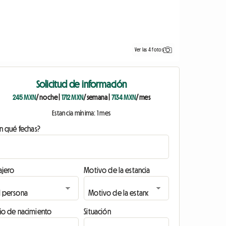
Ver las 4 fotos
Solicitud de información
245 MXN
/ noche
|
1712 MXN
/ semana
|
7134 MXN
/ mes
Estancia mínima: 1 mes
n qué fechas?
ajero
Motivo de la estancia
ño de nacimiento
Situación