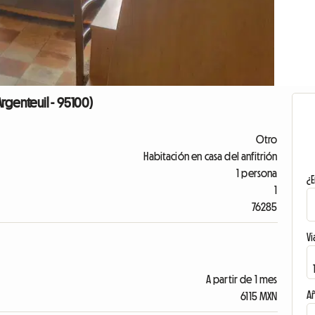
Argenteuil - 95100)
Otro
Habitación en casa del anfitrión
1 persona
¿E
1
76285
Vi
A partir de 1 mes
A
6115 MXN