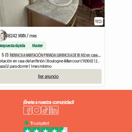
12
18242 MXN / mes
Respuesta rápida
Master
5 (1) |
HERMOSA HABITACIÓN PRIVADA LUMINOSA DE 18 M2 en casa de residente
Habitación en casa del anfitrión | Boulogne-Billancourt (92100) | 22 M2
laza(s) para dormir | 1 mes mínimo
Ver anuncio
¡Únete a nuestra comunidad!