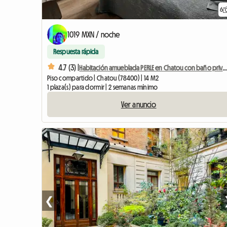
6
1019 MXN / noche
Respuesta rápida
4.7 (3) |
Habitación amueblada PERLE en Chatou con baño priv
Piso compartido | Chatou (78400) | 14 M2
1 plaza(s) para dormir | 2 semanas mínimo
Ver anuncio
❮