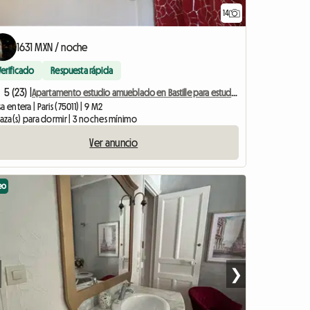
14
1631 MXN / noche
Verificado
Respuesta rápida
5 (23) |
Apartamento estudio amueblado en Bastille para estudiantes, pasantes o viajeros de negocios.
a entera | Paris (75011) | 9 M2
laza(s) para dormir | 3 noches mínimo
Ver anuncio
eo
❯