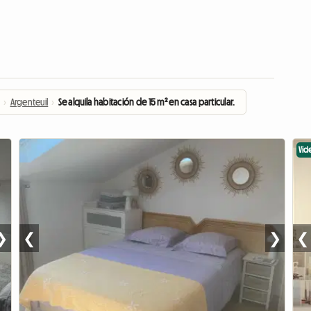
e
›
Argenteuil
›
Se alquila habitación de 15 m² en casa particular.
Vid
❯
❮
❯
❮