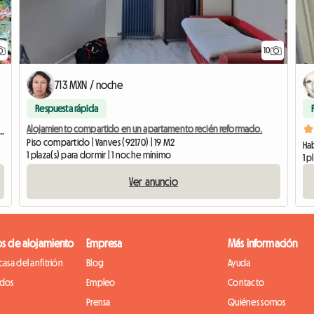
10
713 MXN / noche
Respuesta rápida
Alojamiento compartido en un apartamento recién reformado.
 10 m² - Centro de París - Tranquilo y luminoso
Piso compartido | Vanves (92170) | 19 M2
1 plaza(s) para dormir | 1 noche mínimo
1 p
Ver anuncio
os de alojamiento
Empresa
Más información
casa del anfitrión
Blog
Ayuda
idos
Empleo
Contacto
Prensa
Quiénes somos