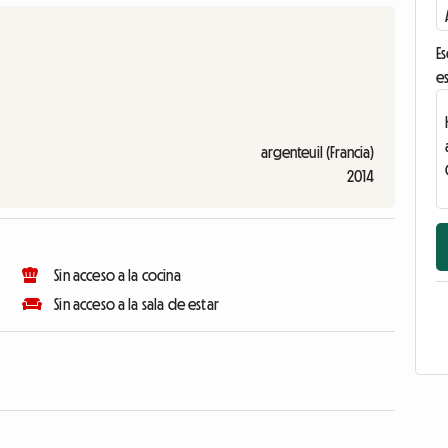
Es
es
argenteuil (Francia)
2014
Sin acceso a la cocina
Sin acceso a la sala de estar