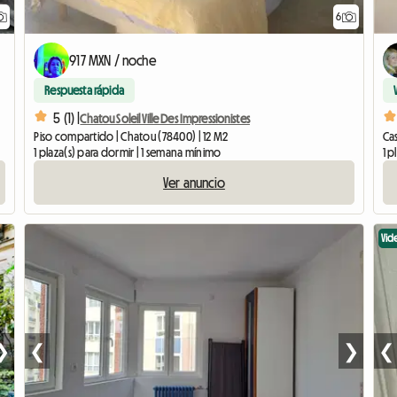
6
917 MXN / noche
Respuesta rápida
5 (1) |
ado
Chatou Soleil Ville Des Impressionistes
Piso compartido | Chatou (78400) | 12 M2
Cas
1 plaza(s) para dormir | 1 semana mínimo
1 p
Ver anuncio
Vid
❯
❮
❯
❮