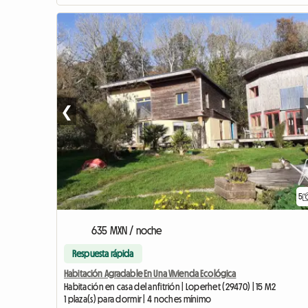
❮
5
635 MXN / noche
Respuesta rápida
Habitación Agradable En Una Vivienda Ecológica
Habitación en casa del anfitrión | Loperhet (29470) | 15 M2
1 plaza(s) para dormir | 4 noches mínimo