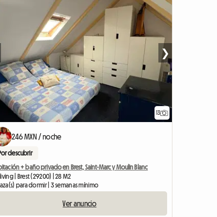
❯
13
246 MXN / noche
Por descubrir
itación + baño privado en Brest, Saint-Marc y Moulin Blanc
iving | Brest (29200) | 28 M2
laza(s) para dormir | 3 semanas mínimo
Ver anuncio