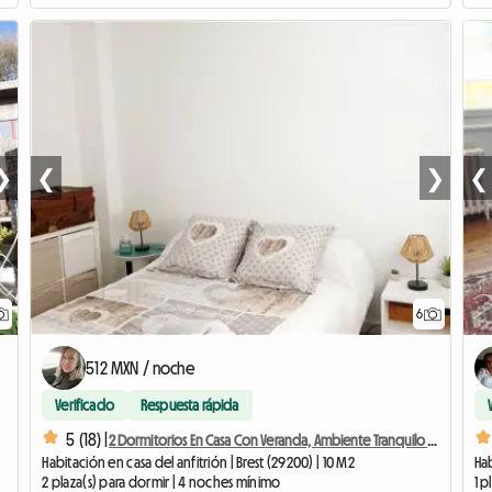
❯
❮
❯
❮
6
512 MXN / noche
Verificado
Respuesta rápida
5 (18) |
2 Dormitorios En Casa Con Veranda, Ambiente Tranquilo (vall
Habitación en casa del anfitrión | Brest (29200) | 10 M2
Hab
2 plaza(s) para dormir | 4 noches mínimo
1 p