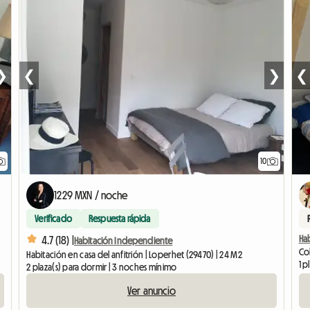
❯
❮
❯
❮
10
1229 MXN / noche
Verificado
Respuesta rápida
Hab
4.7 (18) |
Habitación Independiente
Col
Habitación en casa del anfitrión | Loperhet (29470) | 24 M2
1 p
2 plaza(s) para dormir | 3 noches mínimo
Ver anuncio