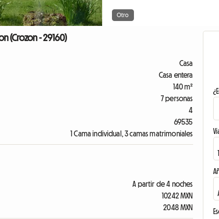
Otro
on (Crozon - 29160)
Casa
Casa entera
140 m²
¿E
7 personas
4
69535
Vi
1 Cama individual, 3 camas matrimoniales
A
A partir de 4 noches
10242 MXN
2048 MXN
Es