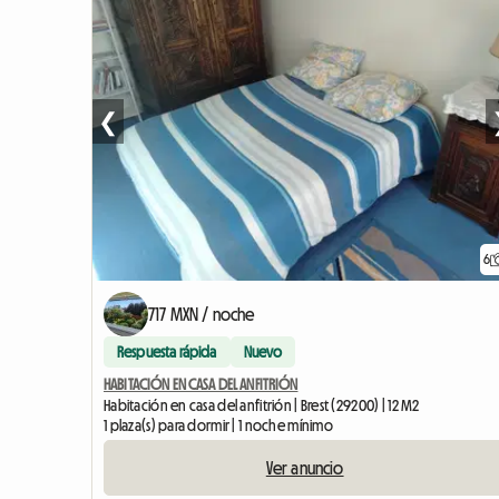
❮
6
717 MXN / noche
Respuesta rápida
Nuevo
HABITACIÓN EN CASA DEL ANFITRIÓN
Habitación en casa del anfitrión | Brest (29200) | 12 M2
1 plaza(s) para dormir | 1 noche mínimo
Ver anuncio