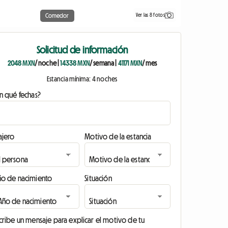
Ver las 8 fotos
Comedor
Solicitud de información
2048 MXN
/ noche
|
14338 MXN
/ semana
|
41171 MXN
/ mes
Estancia mínima: 4 noches
n qué fechas?
ajero
Motivo de la estancia
ño de nacimiento
Situación
cribe un mensaje para explicar el motivo de tu