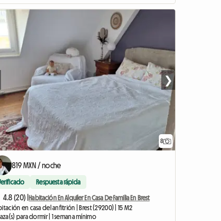
❯
8
819 MXN / noche
Verificado
Respuesta rápida
4.8 (20) |
Habitación En Alquiler En Casa De Familia En Brest
itación en casa del anfitrión | Brest (29200) | 15 M2
laza(s) para dormir | 1 semana mínimo