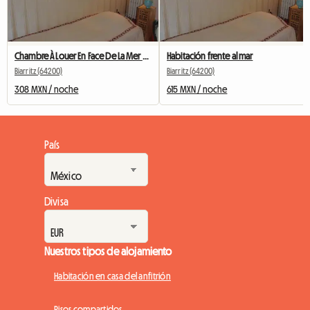
Chambre À Louer En Face De La Mer Biarritz Centre Ville
Habitación frente al mar
Biarritz (64200)
Biarritz (64200)
308 MXN / noche
615 MXN / noche
País
Divisa
Nuestros tipos de alojamiento
Habitación en casa del anfitrión
Pisos compartidos