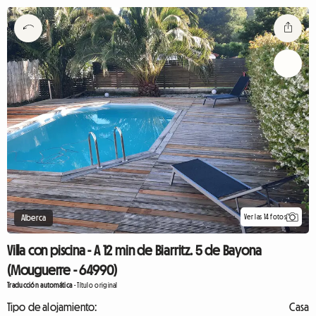
Ver las 14 fotos
Alberca
Villa con piscina - A 12 min de Biarritz. 5 de Bayona
(Mouguerre - 64990)
Traducción automática
-
Título original
Tipo de alojamiento:
Casa