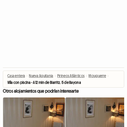
Casa entera
›
Nueva Aquitania
›
Pirineos Atlánticos
›
Mouguerre
›
Villa con piscina - A 12 min de Biarritz. 5 de Bayona
Otros alojamientos que podrían interesarte