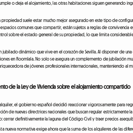
ncumple o deja el alojamiento, las otras habitaciones siguen generando ing
 propiedad suele estar mucho mejor asegurado en este tipo de configurac
espacios comunes que compartir, están sujetos a reglas de convivencia estr
trol sobre el estado general de su propiedad, lo que limita considerabl
un jubilado dinámico que vive en el corazón de Sevilla. Al disponer de una
ciones en Roomlala. No solo se asegura un complemento de jubilación m
riquecedora de jóvenes profesionales internacionales, manteniendo al mi
iento de la Ley de Vivienda sobre el alojamiento compartido
e alquiler, el gobierno español decidió reaccionar vigorosamente para reg
ación de nuevas directrices nacionales que buscan regular estrictamente la
ro: cerrar definitivamente la laguna del Código Civil y traer precios asequ
sta nueva normativa exige ahora que la suma de los alquileres de las difer