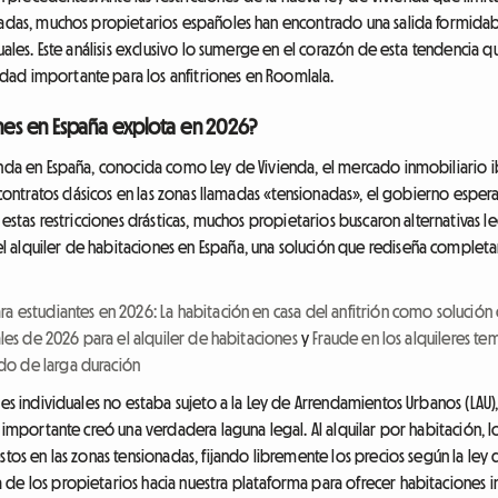
onadas, muchos propietarios españoles han encontrado una salida formida
uales. Este análisis exclusivo lo sumerge en el corazón de esta tendencia 
ad importante para los anfitriones en Roomlala.
ones en España explota en 2026?
enda en España, conocida como Ley de Vivienda, el mercado inmobiliario i
 contratos clásicos en las zonas llamadas «tensionadas», el gobierno esperaba
 estas restricciones drásticas, muchos propietarios buscaron alternativas le
 alquiler de habitaciones en España, una solución que rediseña completa
ra estudiantes en 2026: La habitación en casa del anfitrión como solución c
ales de 2026 para el alquiler de habitaciones
y
Fraude en los alquileres te
do de larga duración
es individuales no estaba sujeto a la Ley de Arrendamientos Urbanos (LAU), 
o importante creó una verdadera laguna legal. Al alquilar por habitación, 
stos en las zonas tensionadas, fijando libremente los precios según la ley
de los propietarios hacia nuestra plataforma para ofrecer habitaciones i