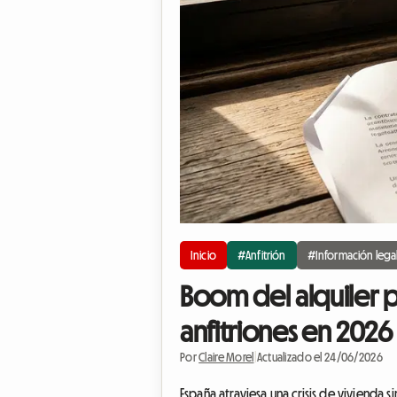
Inicio
#Anfitrión
#Información lega
Boom del alquiler p
anfitriones en 2026
Por
Claire Morel
|
Actualizado el 24/06/2026
España atraviesa una crisis de vivienda s