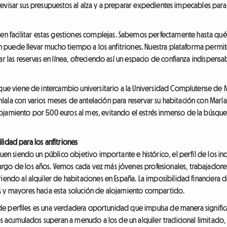
, a revisar sus presupuestos al alza y a preparar expedientes impecables pa
facilitar estas gestiones complejas. Sabemos perfectamente hasta qu
ón puede llevar mucho tiempo a los anfitriones. Nuestra plataforma permite 
ar las reservas en línea, ofreciendo así un espacio de confianza indispen
que viene de intercambio universitario a la Universidad Complutense de Ma
ala con varios meses de antelación para reservar su habitación con María
jamiento por 500 euros al mes, evitando el estrés inmenso de la búsqueda
bilidad para los anfitriones
guen siendo un público objetivo importante e histórico, el perfil de los i
rgo de los años. Vemos cada vez más jóvenes profesionales, trabajadore
riendo al alquiler de habitaciones en España. La imposibilidad financiera 
s y mayores hacia esta solución de alojamiento compartido.
ón de perfiles es una verdadera oportunidad que impulsa de manera significa
esos acumulados superan a menudo a los de un alquiler tradicional limitad