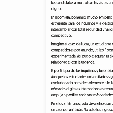
los candidatos a multiplicar las visitas
digno.
En Roomlala, ponemos mucho empeño en 
estresante para los inquilinos y la gesti
intercambiar con total seguridad y valid
competitivo.
Imagine el caso de Lucas, un estudiante 
competidores por anuncio, utilizó Rooml
experimentada. Así pudo asegurar su alo
relacionadas con la urgencia.
El perfil tipo de los inquilinos y la renta
Aunque los estudiantes universitarios si
evolucionado considerablemente a lo la
nómadas digitales internacionales recur
empuja a perfiles cada vez más variado
Para los anfitriones, esta diversificaci
en casa del anfitrión. No solo los ingr