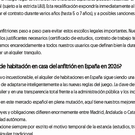
 (sujeto a la estricta LAU). Esta recalificación expondría inmediatamente al
ar el contrato durante varios años (hasta 5 o 7 años), y a posibles sanciones
itriones paso a paso para evitar estos escollos legales importantes. Nue
 los justificantes necesarios (certificado de estudios, contrato de trabajo
mos encarecidamente a todos nuestros usuarios que definan bien la dura
r un alquiler tranquilo.
 de habitación en casa del anfitrión en España en 2026?
ivo incuestionable, el alquiler de habitaciones en España sigue siendo un
e adaptarse inteligentemente a las nuevas reglas del juego. La clave del
ler y en una transparencia total frente a la administración pública y los inq
 en este mercado español en plena mutación, aquí tiene nuestros mejores
eyes y obligaciones difieren enormemente entre Madrid, Andalucía o Cat
idad autónoma.
ione siempre por escrito el motivo temporal de la estancia (estudios, tr
lquiler tradicional.