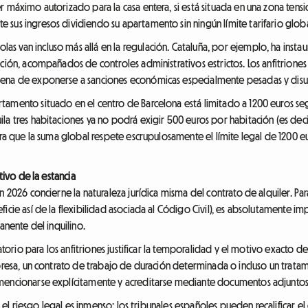
r máximo autorizado para la casa entera, si está situada en una zona tens
sus ingresos dividiendo su apartamento sin ningún límite tarifario globa
 van incluso más allá en la regulación. Cataluña, por ejemplo, ha instau
ación, acompañados de controles administrativos estrictos. Los anfitrione
pena de exponerse a sanciones económicas especialmente pesadas y disua
amento situado en el centro de Barcelona está limitado a 1200 euros seg
a tres habitaciones ya no podrá exigir 500 euros por habitación (es decir
para que la suma global respete escrupulosamente el límite legal de 1200 
tivo de la estancia
n 2026 concierne la naturaleza jurídica misma del contrato de alquiler. P
icie así de la flexibilidad asociada al Código Civil), es absolutamente im
anente del inquilino.
gatorio para los anfitriones justificar la temporalidad y el motivo exacto de
mpresa, un contrato de trabajo de duración determinada o incluso un tratam
mencionarse explícitamente y acreditarse mediante documentos adjuntos 
s, el riesgo legal es inmenso: los tribunales españoles pueden recalificar 