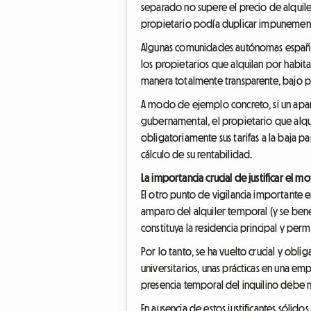
separado no supere el precio de alquile
propietario podía duplicar impunemente 
Algunas comunidades autónomas españolas
los propietarios que alquilan por habit
manera totalmente transparente, bajo 
A modo de ejemplo concreto, si un apart
gubernamental, el propietario que alquil
obligatoriamente sus tarifas a la baja 
cálculo de su rentabilidad.
La importancia crucial de justificar el mo
El otro punto de vigilancia importante e
amparo del alquiler temporal (y se benef
constituya la residencia principal y perm
Por lo tanto, se ha vuelto crucial y obli
universitarios, unas prácticas en una e
presencia temporal del inquilino debe 
En ausencia de estos justificantes sólido