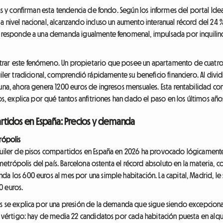
as y confirman esta tendencia de fondo. Según los informes del portal Ideal
a nivel nacional, alcanzando incluso un aumento interanual récord del 24
ta responde a una demanda igualmente fenomenal, impulsada por inquilino
rar este fenómeno. Un propietario que posee un apartamento de cuatro ha
iler tradicional, comprendió rápidamente su beneficio financiero. Al divid
 una, ahora genera 1200 euros de ingresos mensuales. Esta rentabilidad c
tos, explica por qué tantos anfitriones han dado el paso en los últimos año
partidos en España: Precios y demanda
rópolis
lquiler de pisos compartidos en España en 2026 ha provocado lógicamente
etrópolis del país. Barcelona ostenta el récord absoluto en la materia, 
da los 600 euros al mes por una simple habitación. La capital, Madrid, 
0 euros.
os se explica por una presión de la demanda que sigue siendo excepcional
an vértigo: hay de media 22 candidatos por cada habitación puesta en alqu