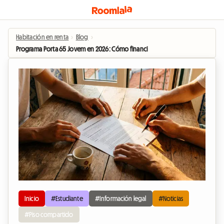
Habitación en renta
›
Blog
›
Programa Porta 65 Jovem en 2026: Cómo financiar tu habitación en piso co
Inicio
#Estudiante
#Información legal
#Noticias
#Piso compartido