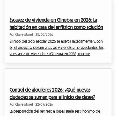
los desafíos a los que te enfrentas para conseguir una
vivienda digna. Es en este contexto tenso donde el
gobierno portugués ha renovado profundamente su
Escasez de vivienda en Ginebra en 2026: La
programa estrella de ayuda financiera: el Porta 65 Jovem
habitación en casa del anfitrión como solución
20...
Por Claire Morel
|
25/07/2026
El inicio del ciclo escolar 2026 se acerca rápidamente y, con
él, el espectro de una crisis de vivienda sin precedentes. Ante
la escasez de vivienda en Ginebra en 2026, muchos
estudiantes, jóvenes profesionales y expatriados se
encuentran en un callejón sin salida angustiante. Encontrar un
techo en el arco del lago Lemán se ha convertido en una
auténtica carrera de obstáculos, donde los anuncios
desaparecen en cuestión de minutos y las solicitudes se
Control de alquileres 2026: ¿Qué nuevas
acumulan por cientos en los escritorios de la...
ciudades se suman para el inicio de clases?
Por Claire Morel
|
22/07/2026
La preparación del regreso a clases suele ser sinónimo de