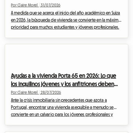
clases de 2026
Por Claire Morel
|
31/07/2026
A medida que se acerca el inicio del año académico en Suiza
en 2026, la búsqueda de vivienda se convierte en la máxima
prioridad para muchos estudiantes y jóvenes profesionales.
En Roomlala, sabemos lo estresante que puede ser este
periodo, especialmente cuando se trata de cuadrar el
presupuesto. Uno de los mayores obstáculos financieros
sigue siendo la famosa garantía de alquiler suiza, que a
menudo exigen los anfitriones o las inmobiliarias antes de
entregar las llaves. Tener que bloquear el e...
Ayudas a la vivienda Porta 65 en 2026: Lo que
los inquilinos jóvenes y los anfitriones deben
saber en Portugal
Por Claire Morel
|
28/07/2026
Ante la crisis inmobiliaria sin precedentes que azota a
Portugal, encontrar una vivienda asequible a menudo se
convierte en un calvario para los jóvenes profesionales y
estudiantes. Los alquileres se han disparado, especialmente
en las grandes ciudades. En Roomlala, observamos a diario