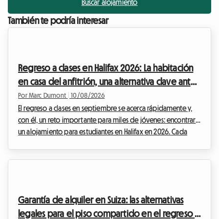
Buscar alojamiento
También te podría interesar
Regreso a clases en Halifax 2026: La habitación
en casa del anfitrión, una alternativa clave ante
la escasez
Por Marc Dumont
|
10/08/2026
El regreso a clases en septiembre se acerca rápidamente y,
con él, un reto importante para miles de jóvenes: encontrar
un alojamiento para estudiantes en Halifax en 2026. Cada
año, la capital de Nueva Escocia atrae a una multitud de
talentos de todos los rincones de Canadá y del mundo
entero. Sin embargo, detrás de este entusiasmo académico
se esconde una realidad inmobiliaria cada vez más
compleja. Ante el constante aumento de los alquileres y la
Garantía de alquiler en Suiza: las alternativas
falta crítica de infraestructuras en los campus,...
legales para el piso compartido en el regreso a