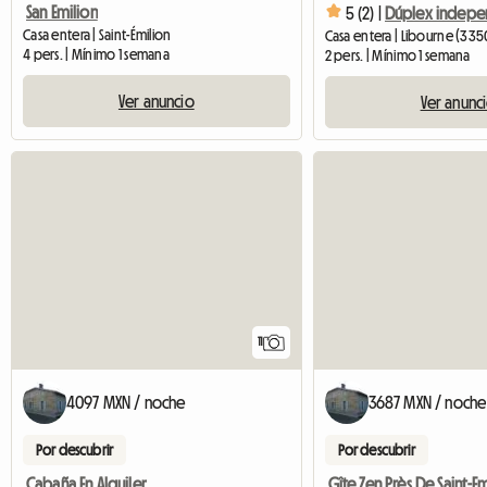
San Emilion
5 (2) |
Casa entera | Saint-Émilion
Casa entera | Libourne (335
4 pers. | Mínimo 1 semana
2 pers. | Mínimo 1 semana
Ver anuncio
Ver anunc
11
4097 MXN / noche
3687 MXN / noche
Por descubrir
Por descubrir
Cabaña En Alquiler
Gîte Zen Près De Saint-E