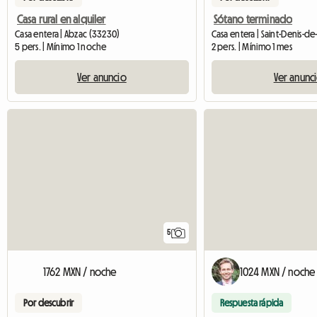
Casa rural en alquiler
Sótano terminado
Casa entera | Abzac (33230)
Casa entera | Saint-Denis-de
5 pers. | Mínimo 1 noche
2 pers. | Mínimo 1 mes
Ver anuncio
Ver anunc
5
1762 MXN / noche
1024 MXN / noche
Por descubrir
Respuesta rápida