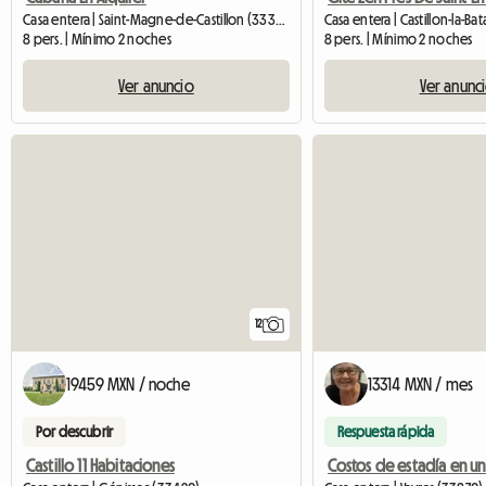
Casa entera | Saint-Magne-de-Castillon (33350)
Casa entera | Castillon-la-Bat
8 pers. | Mínimo 2 noches
8 pers. | Mínimo 2 noches
Ver anuncio
Ver anunc
12
19459 MXN / noche
13314 MXN / mes
Por descubrir
Respuesta rápida
Castillo 11 Habitaciones