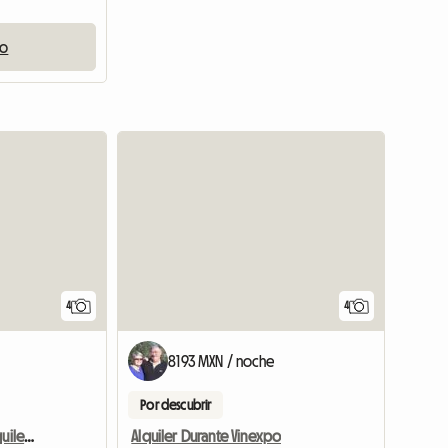
io
4
4
8193 MXN / noche
Por descubrir
Encantador Chalet En Alquiler En Périgord Púrpura
Alquiler Durante Vinexpo