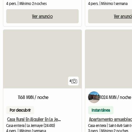
4 pers. | Mínimo 2 noches
4 pers. | Mínimo 1 semana
Ver anuncio
Ver anunc
4
1168 MXN / noche
1024 MXN / noche
Por descubrir
Instantánea
Casa Rural En Alquiler En La Jemaye - Dordogne
Casa entera | La Jemaye (24410)
4 pers. | Mínimo 1 semana
3 pers. | Mínimo 2 noches