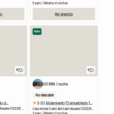
5 pers. | Mínimo 4 noches
io
Ver anuncio
Video
15
11
631 MXN / noche
Por descubrir
Apartamento amueblado de un dormitorio
5 (1) |
Alojamiento T2 amueblado Todo el confort.
Casa entera | Saint-Avit-Saint-Nazaire (33220) | 32 M2
Casa entera | Saint-Avit-Saint-Nazaire (33220) | 32 M2
3 pers. | Mínimo 2 noches