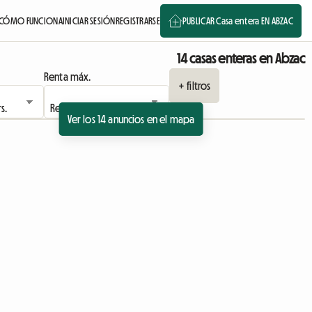
CÓMO FUNCIONA
INICIAR SESIÓN
REGISTRARSE
PUBLICAR Casa entera EN ABZAC
14 casas enteras en Abzac
Renta máx.
+ filtros
Ver los 14 anuncios en el mapa
Ver el anuncio