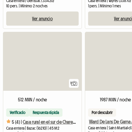
Casa entera | Génissac (33420)
Casa entera | Vayres (33870) 
10 pers. | Mínimo 2 noches
1 pers. | Mínimo 1 mes
Ver anuncio
Ver anunc
Ver el anuncio
1
512 MXN / noche
1987 MXN / noche
Verificado
Respuesta rápida
Por descubrir
Vilard De Lans De Gama 
5 (4) |
Casa rural en el sur de Charente, cerca de Dordoña - Périgord Verde
Casa entera | Saint-Martial-
Casa entera | Bazac (16210) | 45 M2