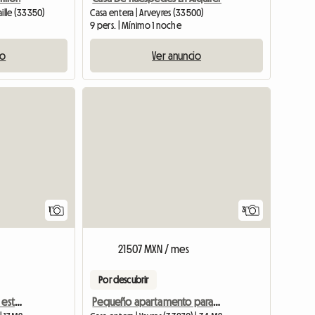
aille (33350)
Casa entera | Arveyres (33500)
9 pers. | Mínimo 1 noche
io
Ver anuncio
Ver el anuncio
1
3
21507 MXN / mes
Por descubrir
Costos de estadía en un estudio amueblado
Pequeño apartamento para personas desplazadas