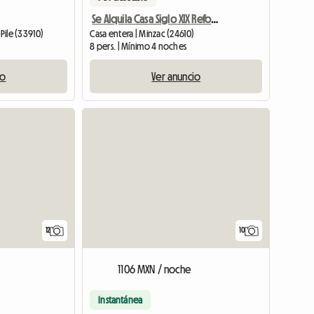
Se Alquila Casa Siglo XIX Reformada
-Pile (33910)
Casa entera | Minzac (24610)
8 pers. | Mínimo 4 noches
io
Ver anuncio
10
12
1106 MXN / noche
Instantánea