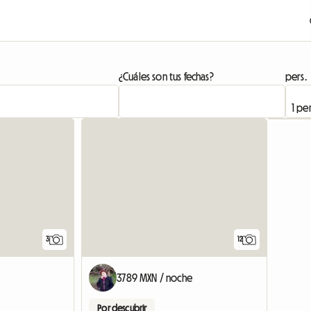
¿Cuáles son tus fechas?
pers.
3
12
3789 MXN / noche
Por descubrir