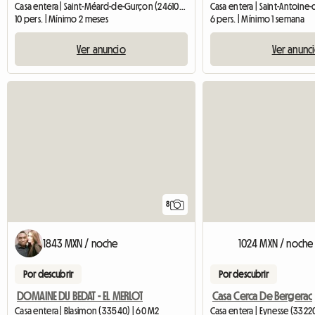
Casa entera | Saint-Méard-de-Gurçon (24610) | 281 M2
Casa entera | Saint-Antoine-
10 pers. | Mínimo 2 meses
6 pers. | Mínimo 1 semana
Ver anuncio
Ver anunc
8
1843 MXN / noche
1024 MXN / noche
Por descubrir
Por descubrir
DOMAINE DU BEDAT - EL MERLOT
Casa Cerca De Bergerac
Casa entera | Blasimon (33540) | 60 M2
Casa entera | Eynesse (3322