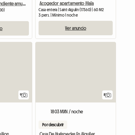
Acogedor apartamento Maïa
Dúplex independiente amueblado T2 Libourne con jardín y aparcamiento
Casa entera | Saint-Aigulin (17360) | 60 M2
00)
3 pers. | Mínimo 1 noche
Ver anuncio
io
9
8
1803 MXN / noche
Por descubrir
milion
Casa De Huéspedes En Alquiler