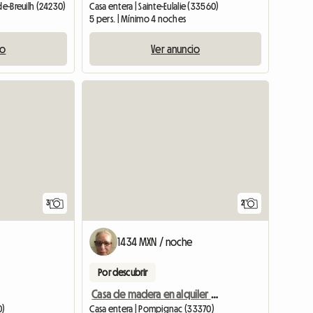
de-Breuilh (24230)
Casa entera | Sainte-Eulalie (33560)
5 pers. | Mínimo 4 noches
io
Ver anuncio
3
2
1434 MXN / noche
Por descubrir
Casa de madera en alquiler amueblada con pequeño jardín al frente.
0)
Casa entera | Pompignac (33370)