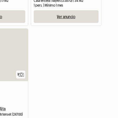
| 17 M2
Casa entera | Vayres (33870) | 34 M2
1 pers. | Mínimo 1 mes
io
Ver anuncio
3
Alta
d'Artenset (24700)