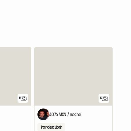
12
12
4076 MXN / noche
Por descubrir