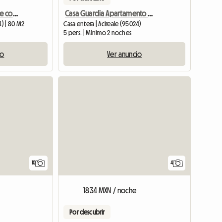
Il Rustico Pozzillo Acireale con piscina compartida o privada
Casa Guardia Apartamento De Dos Habitaciones Cerca Del Mar
4) | 80 M2
Casa entera | Acireale (95024)
5 pers. | Mínimo 2 noches
io
Ver anuncio
10
4
1834 MXN / noche
Por descubrir