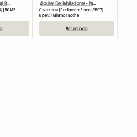
Apartamento con vistas al Etna, piscina de sal y mar a dos pasos
Alquiler De Habitaciones - Parque Natural Del Etna
4) | 50 M2
Casa entera | Piedimonte Etneo (95017)
8 pers. | Mínimo 1 noche
io
Ver anuncio