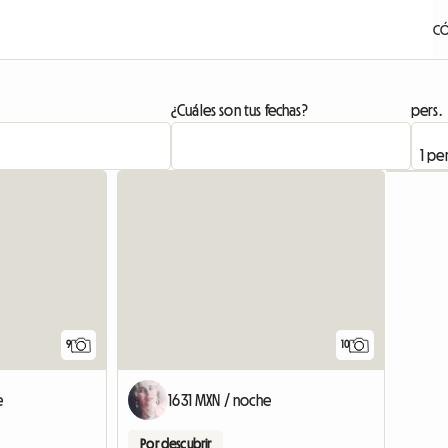
CÓ
¿Cuáles son tus fechas?
pers.
9
10
e
1631 MXN / noche
Por descubrir