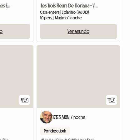
Casale Nunziata Vacaciones En Granja Orgánica
Les Trois Fleurs De Floriana - Villa Completa Con Piscina Privada
Casa entera | Solarino (96010)
10 pers. | Mínimo 1 noche
io
Ver anuncio
3
11
1753 MXN / noche
Por descubrir