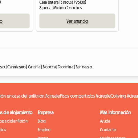
)
Casa entera | Siracusa (96100)
3 pers. | Mínimo 2 noches
io
Ver anuncio
zzo |
Cannizzaro |
Catania |
Bicocca |
Taormina |
Randazzo
ión en casa del anfitrión Acireale
Pisos compartidos Acireale
Coliving Acirea
os de alojamiento
Empresa
Más información
casa del anfitrión
Blog
Ayuda
idos
Empleo
Contacto