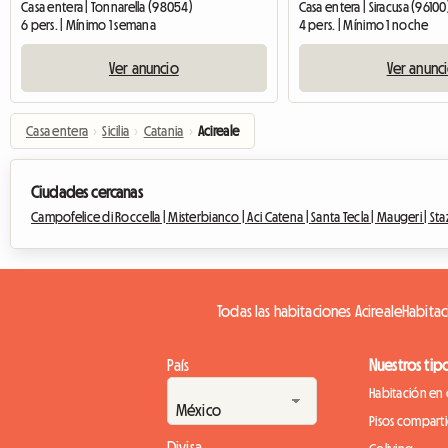
Casa entera | Tonnarella (98054)
Casa entera | Siracusa (96100
6 pers. | Mínimo 1 semana
4 pers. | Mínimo 1 noche
Ver anuncio
Ver anunc
Casa entera
›
Sicilia
›
Catania
›
Acireale
Ciudades cercanas
Campofelice di Roccella |
Misterbianco |
Aci Catena |
Santa Tecla |
Maugeri |
Sta
Todas las habitaciones Acireale
Habitac
País
Nuestros tip
Habitación en 
Pisos compart
Divisa