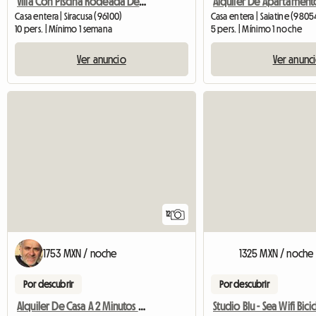
Villa Con Piscina Rodeada De Vegetación
Casa entera | Siracusa (96100)
Casa entera | Saiatine (9805
10 pers. | Mínimo 1 semana
5 pers. | Mínimo 1 noche
Ver anuncio
Ver anunc
12
1753 MXN / noche
1325 MXN / noche
Por descubrir
Por descubrir
Alquiler De Casa A 2 Minutos De La Playa