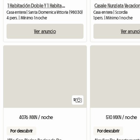
1 Habitación Doble Y 1 Habitación Doble (con Baño Adjunto) En Affi
Casa entera | Santa Domenica Vittoria (98030)
Casa entera | Scordia
4 pers. | Mínimo 1 noche
1 pers. | Mínimo 1 noche
Ver anuncio
Ver anunc
12
4076 MXN / noche
510 MXN / noche
Por descubrir
Por descubrir