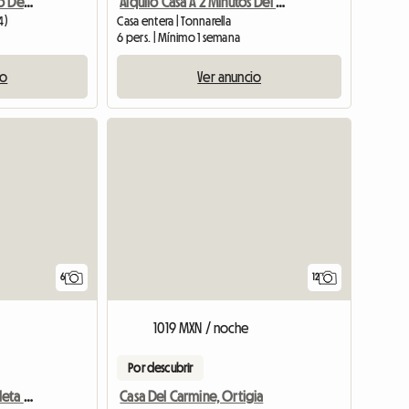
Alquiler De Apartamento De Vacaciones
Alquilo Casa A 2 Minutos Del Mar
4)
Casa entera | Tonnarella
6 pers. | Mínimo 1 semana
io
Ver anuncio
6
12
1019 MXN / noche
Por descubrir
Studio Blu - Sea Wifi Bicicleta Casa De Vacaciones
Casa Del Carmine, Ortigia