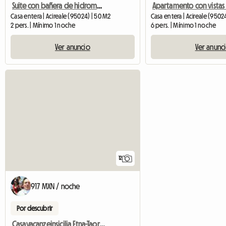
Suite con bañera de hidromasaje privada
Casa entera | Acireale (95024) | 50 M2
Casa entera | Acireale (9502
2 pers. | Mínimo 1 noche
6 pers. | Mínimo 1 noche
Ver anuncio
Ver anunc
12
917 MXN / noche
Por descubrir
Casavacanzeinsicilia Etna-Taormina