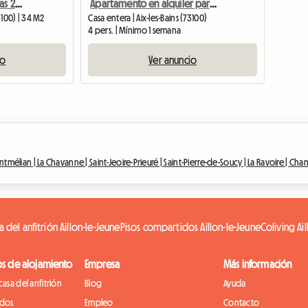
2 Habitaciones Renovadas 2022
Apartamento en alquiler para tratamiento o vacaciones
3100) | 34 M2
Casa entera | Aix-les-Bains (73100)
4 pers. | Mínimo 1 semana
io
Ver anuncio
tmélian |
La Chavanne |
Saint-Jeoire-Prieuré |
Saint-Pierre-de-Soucy |
La Ravoire |
Cham
 del anfitrión Aillon-le-Jeune
Pisos compartidos Aillon-le-Jeune
Coliving Ai
os de alojamiento
Empresa
Más información
casa del anfitrión
Blog
Ayuda
idos
Empleo
Contacto