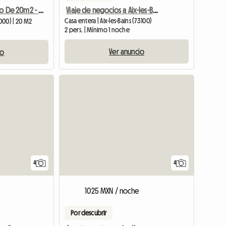
Viaje de negocios a Aix-les-Bains
Estudio Tranquilo De 20m2 - 10 Mns Del Centro - Aparcamiento Gratuito
Casa entera | Aix-les-Bains (73100)
000) | 20 M2
2 pers. | Mínimo 1 noche
Ver anuncio
io
4
4
1025 MXN / noche
Por descubrir