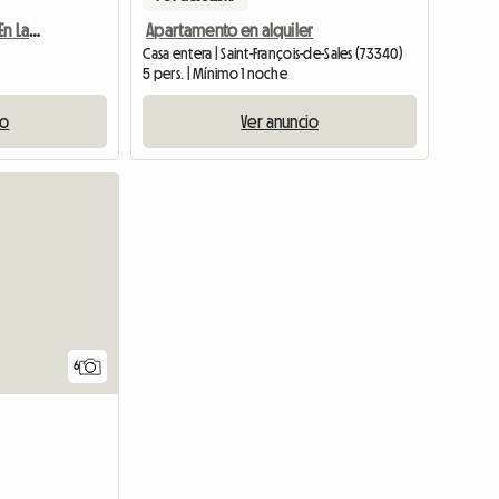
Se Alquila Apartamento En La Montaña - 4 Personas
Apartamento en alquiler
Casa entera | Saint-François-de-Sales (73340)
5 pers. | Mínimo 1 noche
io
Ver anuncio
6