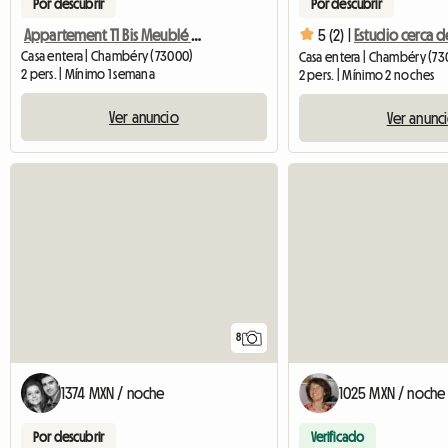
Por descubrir
Por descubrir
Appartement T1 Bis Meublé De 30 M2
5 (2) |
Casa entera | Chambéry (73000)
Casa entera | Chambéry (73
2 pers. | Mínimo 1 semana
2 pers. | Mínimo 2 noches
Ver anuncio
Ver anunc
8
1374 MXN / noche
1025 MXN / noche
Por descubrir
Verificado