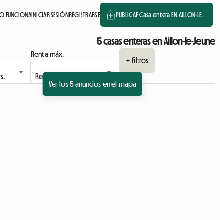
O FUNCIONA
INICIAR SESIÓN
REGISTRARSE
PUBLICAR Casa entera EN AILLON-LE...
5 casas enteras en Aillon-le-Jeune
Renta máx.
+ filtros
Ver los 5 anuncios en el mapa