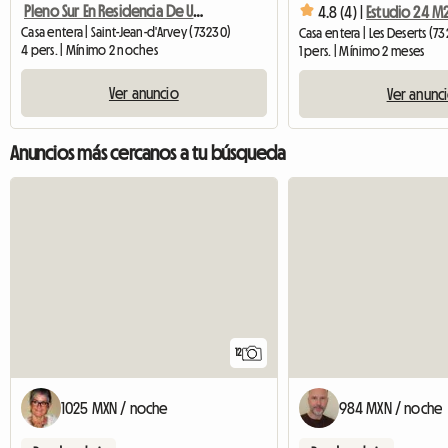
Pleno Sur En Residencia De Una Sola Planta
4.8 (4) |
Estudio 24 
Casa entera | Saint-Jean-d'Arvey (73230)
Casa entera | Les Deserts (7
4 pers. | Mínimo 2 noches
1 pers. | Mínimo 2 meses
Ver anuncio
Ver anunc
Anuncios más cercanos a tu búsqueda
12
1025 MXN / noche
984 MXN / noche