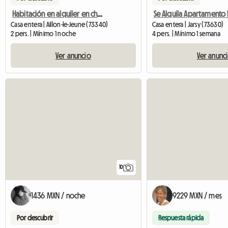
Habitación en alquiler en chalet
Casa entera | Aillon-le-Jeune (73340)
Casa entera | Jarsy (73630)
2 pers. | Mínimo 1 noche
4 pers. | Mínimo 1 semana
Ver anuncio
Ver anunc
10
1436 MXN / noche
9229 MXN / mes
Por descubrir
Respuesta rápida