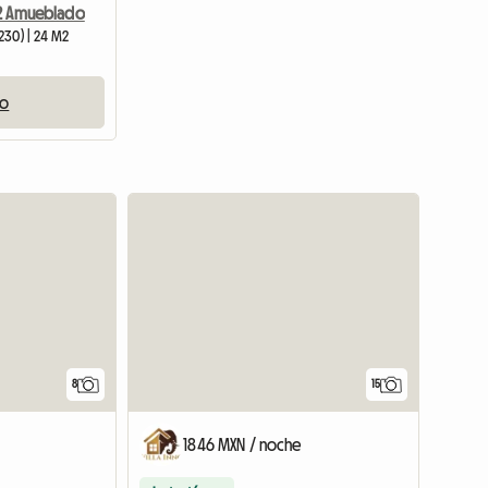
M2 Amueblado
3230) | 24 M2
io
8
15
1846 MXN / noche