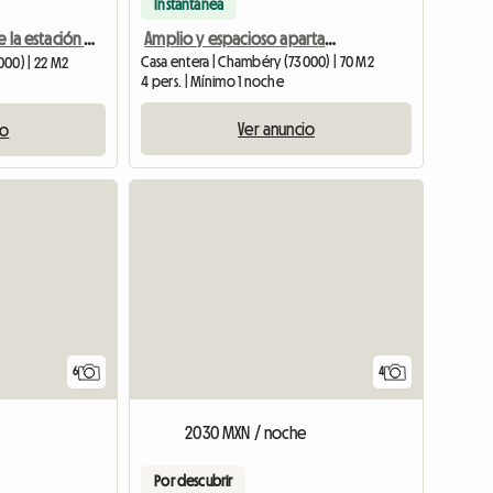
Instantánea
Amplio y espacioso apartamento en el centro de Chambéry
Estudio cerca de la estación Confort Charme
Casa entera | Chambéry (73000) | 70 M2
000) | 22 M2
4 pers. | Mínimo 1 noche
Ver anuncio
io
6
4
2030 MXN / noche
Por descubrir