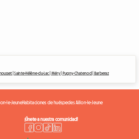
ousset |
Sainte-Hélène-du-Lac |
Méry |
Pugny-Chatenod |
Barberaz
llon-le-Jeune
Habitaciones de huéspedes Aillon-le-Jeune
¡Únete a nuestra comunidad!