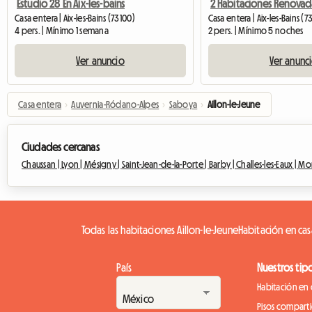
Estudio 28 En Aix-les-bains
Casa entera | Aix-les-Bains (73100)
Casa entera | Aix-les-Bains (7
4 pers. | Mínimo 1 semana
2 pers. | Mínimo 5 noches
Ver anuncio
Ver anunc
Casa entera
›
Auvernia-Ródano-Alpes
›
Saboya
›
Aillon-le-Jeune
Ciudades cercanas
Chaussan |
Lyon |
Mésigny |
Saint-Jean-de-la-Porte |
Barby |
Challes-les-Eaux |
Mon
Todas las habitaciones Aillon-le-Jeune
Habitación en casa
País
Nuestros tip
Habitación en 
Pisos compart