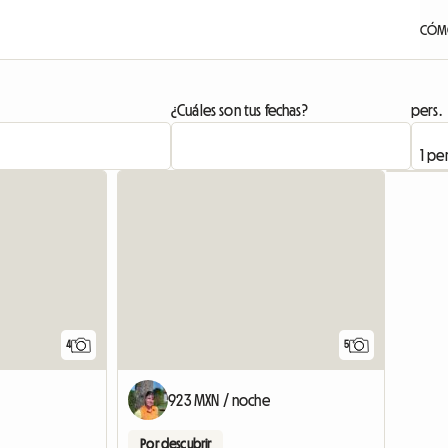
CÓM
¿Cuáles son tus fechas?
pers.
4
5
923 MXN / noche
Por descubrir