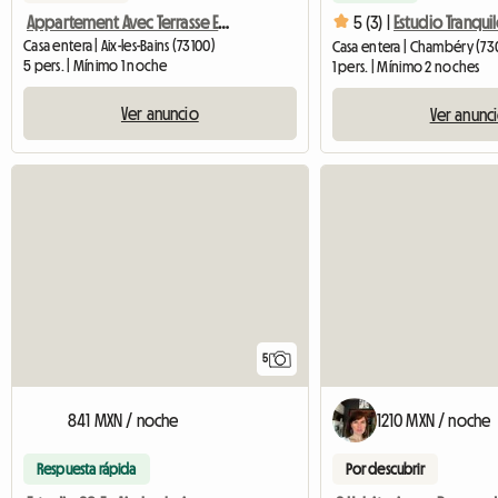
Appartement Avec Terrasse Et 2 Chambres
5 (3) |
Casa entera | Aix-les-Bains (73100)
Casa entera | Chambéry (73
5 pers. | Mínimo 1 noche
1 pers. | Mínimo 2 noches
Ver anuncio
Ver anunc
5
841 MXN / noche
1210 MXN / noche
Respuesta rápida
Por descubrir