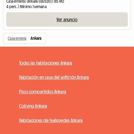
Casa entera | Ankara (06520) | 85 M2
4 pers. | Mínimo 1 semana
Ver anuncio
Casa entera
›
Ankara
Todas las habitaciones Ankara
Habitación en casa del anfitrión Ankara
Pisos compartidos Ankara
Coliving Ankara
Habitaciones de huéspedes Ankara