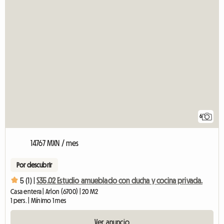
6
14767 MXN / mes
Por descubrir
5 (1) |
S35.02 Estudio amueblado con ducha y cocina privada.
Casa entera | Arlon (6700) | 20 M2
1 pers. | Mínimo 1 mes
Ver anuncio