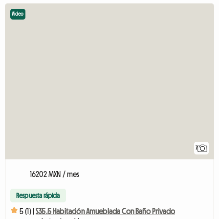
Video
7
16202 MXN / mes
Respuesta rápida
5 (1) |
S35.5 Habitación Amueblada Con Baño Privado