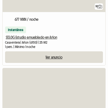
10
677 MXN / noche
Instantánea
S13.0G Estudio amueblado en Arlon
Casa entera | Arlon (6700) | 25 M2
1 pers. | Mínimo 1 noche
Ver anuncio