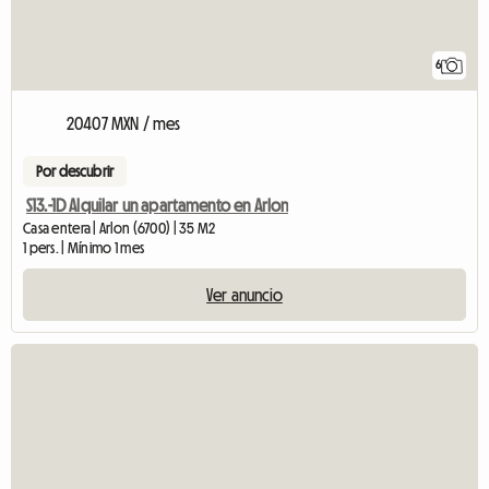
6
20407 MXN / mes
Por descubrir
S13.-1D Alquilar un apartamento en Arlon
Casa entera | Arlon (6700) | 35 M2
1 pers. | Mínimo 1 mes
Ver anuncio