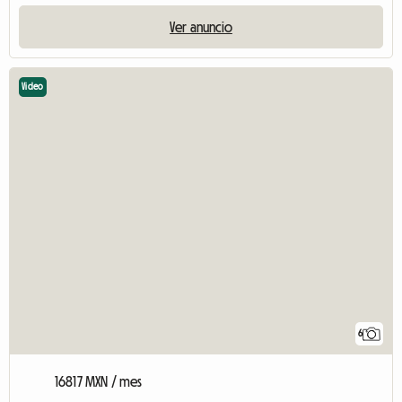
Ver anuncio
Video
6
16817 MXN / mes