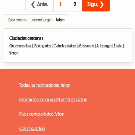
❮ Ante.
1
2
Sigu. ❯
Casa entera
›
Luxemburgo
›
Arlon
Ciudades cercanas
Groenendaal |
Gottignies |
Clairefontaine |
Messancy |
Aubange |
Étalle |
Virton
Todas las habitaciones Arlon
Habitación en casa del anfitrión Arlon
Pisos compartidos Arlon
Coliving Arlon