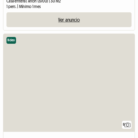
Casa entera | Arlon (6700) | 30 M2
1 pers. | Mínimo 1 mes
Ver anuncio
Video
5