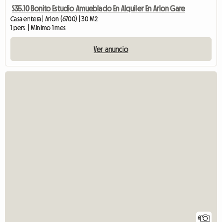
S35.10 Bonito Estudio Amueblado En Alquiler En Arlon Gare
Casa entera | Arlon (6700) | 30 M2
1 pers. | Mínimo 1 mes
Ver anuncio
6