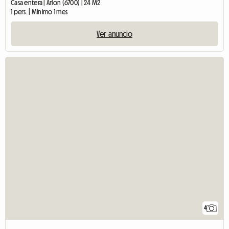
Casa entera | Arlon (6700) | 24 M2
1 pers. | Mínimo 1 mes
Ver anuncio
4