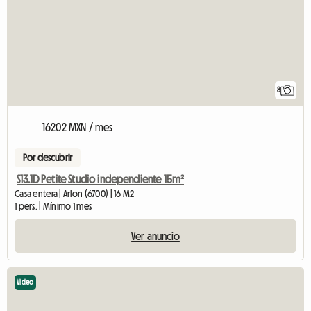
8
16202 MXN / mes
Por descubrir
S13.1D Petite Studio independiente 15m²
Casa entera | Arlon (6700) | 16 M2
1 pers. | Mínimo 1 mes
Ver anuncio
Video