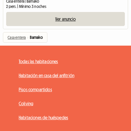
Casa entera | Bamako
2 pers. | Mínimo 3 noches
Ver anuncio
Casa entera
›
Bamako
Todas las habitaciones
Habitación en casa del anfitrión
Pisos compartidos
Coliving
Habitaciones de huéspedes