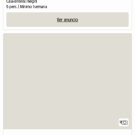
Casa entera | Negril
5 pers. | Mínimo 1 semana
Ver anuncio
12