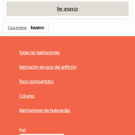
Ver anuncio
Casa entera
›
Bayamo
Todas las habitaciones
Habitación en casa del anfitrión
Pisos compartidos
Coliving
Habitaciones de huéspedes
País