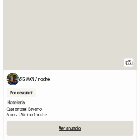
8
615 MXN / noche
Por descubrir
Hoteleria
Casa entera | Bayamo
6 pers. | Mínimo 1 noche
Ver anuncio