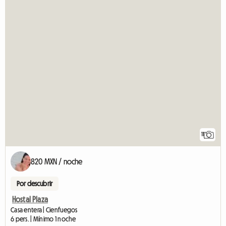
11
820 MXN / noche
Por descubrir
Hostal Plaza
Casa entera | Cienfuegos
6 pers. | Mínimo 1 noche