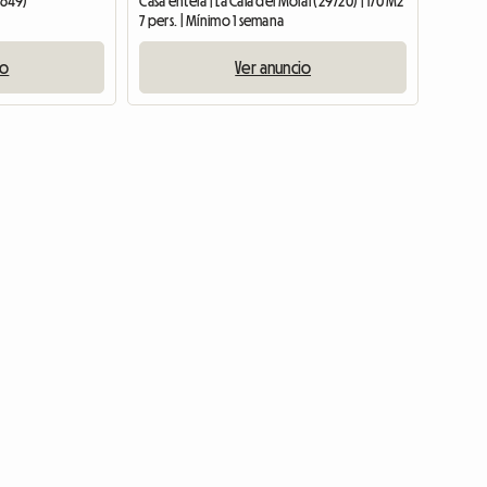
9649)
Casa entera | La Cala del Moral (29720) | 170 M2
7 pers. | Mínimo 1 semana
io
Ver anuncio