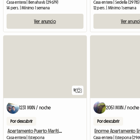
Casa entera | Benahavís (29679)
Casa entera | Sedella (29715)
14 pers. | Mínimo 1 semana
12 pers. | Mínimo 1 semana
Ver anuncio
Ver anunc
12
1231 MXN / noche
2051 MXN / noche
Por descubrir
Por descubrir
Apartamento Puerto Marítimo Estepona
Casa entera | Estepona
Casa entera | Estepona (29