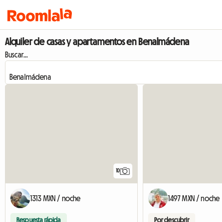
Alquiler de casas y apartamentos en Benalmádena
Buscar...
10
1313 MXN / noche
1497 MXN / noche
Respuesta rápida
Por descubrir