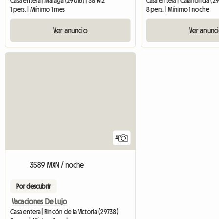
Casa entera | Málaga (29016) | 38 M2
Casa entera | Calahonda (2
1 pers. | Mínimo 1 mes
8 pers. | Mínimo 1 noche
Ver anuncio
Ver anunc
4
3589 MXN / noche
Por descubrir
Vacaciones De Lujo
Casa entera | Rincón de la Victoria (29738)