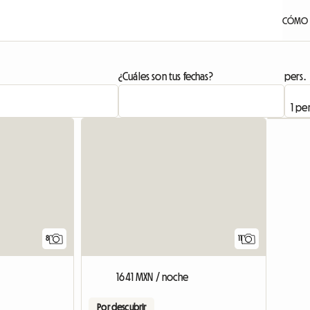
CÓMO 
¿Cuáles son tus fechas?
pers.
8
11
1641 MXN / noche
Por descubrir