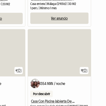
Casa entera | Málaga (29016) | 30 M2
) | 20 M2
1 pers. | Mínimo 1 mes
Ver anuncio
io
6
12
e
1354 MXN / noche
Por descubrir
Casa Con Piscina (abierta De Junio A Septiembre) A 10 Min Desde