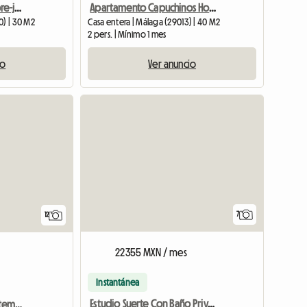
Estudio/Ático- Septiembre-junio
Apartamento Capuchinos House Centre - tranquilo para estudiantes
0) | 30 M2
Casa entera | Málaga (29013) | 40 M2
2 pers. | Mínimo 1 mes
io
Ver anuncio
7
12
22355 MXN / mes
Instantánea
Estudio Suerte Con Baño Privado Y Cocina Office Privada
Alquiler Habitación por temporada