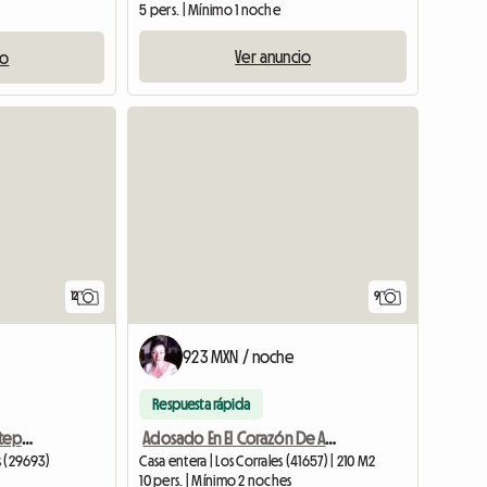
5 pers. | Mínimo 1 noche
Ver anuncio
io
12
9
923 MXN / noche
Respuesta rápida
Alquiler Apartamento Estepona
Adosado En El Corazón De Andalucía
s (29693)
Casa entera | Los Corrales (41657) | 210 M2
10 pers. | Mínimo 2 noches