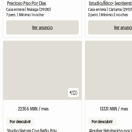
Precioso Piso Por Dias
Casa entera | Malaga (29010)
Casa entera | Cártama (2957
7 pers. | Mínimo 1 noche
2 pers. | Mínimo 2 noches
Ver anuncio
Ver anunc
4
22355 MXN / mes
13331 MXN / mes
Por descubrir
Por descubrir
Studio Natura Con Baño Privado Y Cocina Office Privada.