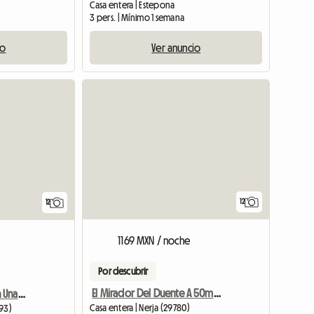
Casa entera | Estepona
3 pers. | Mínimo 1 semana
io
Ver anuncio
12
12
1169 MXN / noche
Por descubrir
El Mirador Del Duente A 50m Del Mar
Enorme Apartamento En Una Villa
Casa entera | Nerja (29780)
693)