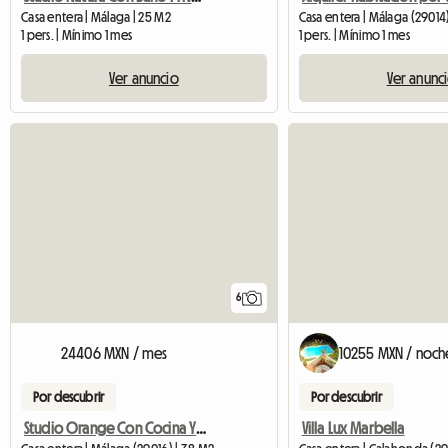
Casa entera | Málaga | 25 M2
Casa entera | Málaga (29014
1 pers. | Mínimo 1 mes
1 pers. | Mínimo 1 mes
Ver anuncio
Ver anunc
6
24406 MXN / mes
10255 MXN / noch
Por descubrir
Por descubrir
Studio Orange Con Cocina Y Baño
Villa Lux Marbella