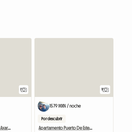
Ver el anuncio
1
11
1579 MXN / noche
Por descubrir
Preciosa Casa Rural En La Axarquía
Apartamento Puerto De Estepona