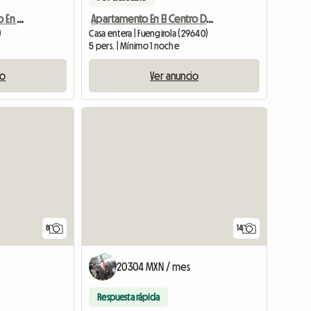
Alquiler De Apartamento En Casa Particular
Apartamento En El Centro De Fuengirola
)
Casa entera | Fuengirola (29640)
5 pers. | Mínimo 1 noche
io
Ver anuncio
8
14
20304 MXN / mes
Respuesta rápida