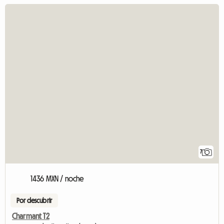
7
1436 MXN / noche
Por descubrir
Charmant T2