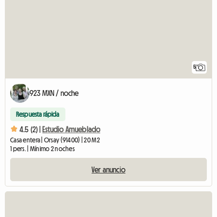
5
923 MXN / noche
Respuesta rápida
4.5 (2) |
Estudio Amueblado
Casa entera | Orsay (91400) | 20 M2
1 pers. | Mínimo 2 noches
Ver anuncio