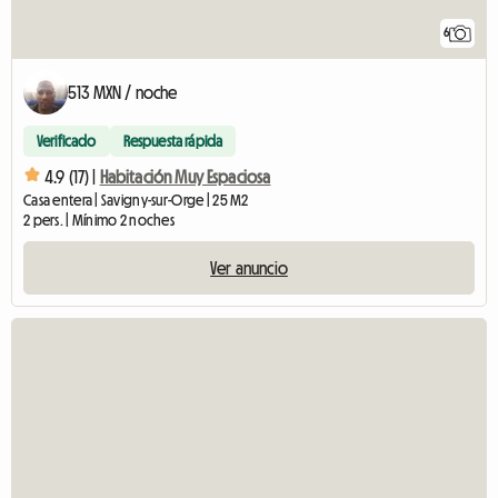
6
513 MXN / noche
Verificado
Respuesta rápida
4.9 (17) |
Habitación Muy Espaciosa
Casa entera | Savigny-sur-Orge | 25 M2
2 pers. | Mínimo 2 noches
Ver anuncio