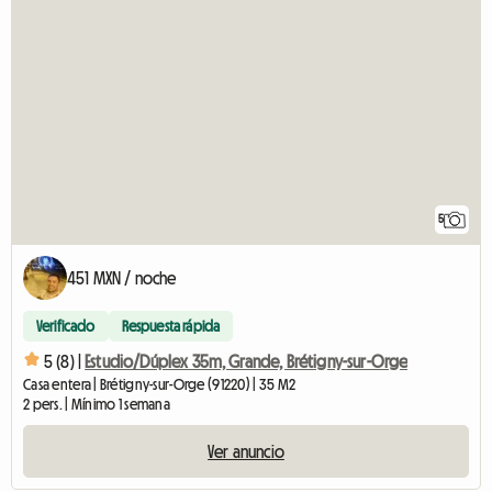
5
451 MXN / noche
Verificado
Respuesta rápida
5 (8) |
Estudio/Dúplex 35m, Grande, Brétigny-sur-Orge
Casa entera | Brétigny-sur-Orge (91220) | 35 M2
2 pers. | Mínimo 1 semana
Ver anuncio