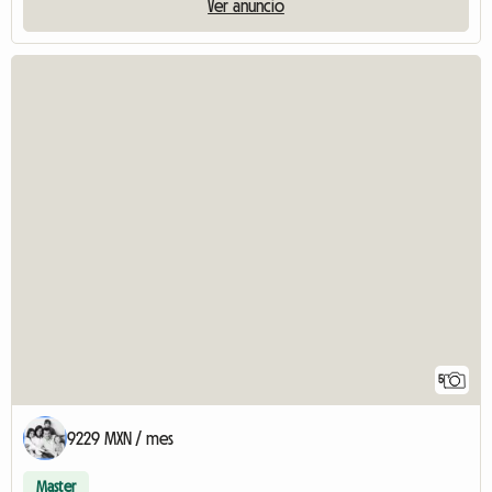
Ver anuncio
5
9229 MXN / mes
Master