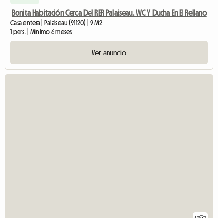
Bonita Habitación Cerca Del RER Palaiseau. WC Y Ducha En El Rellano
Casa entera | Palaiseau (91120) | 9 M2
1 pers. | Mínimo 6 meses
Ver anuncio