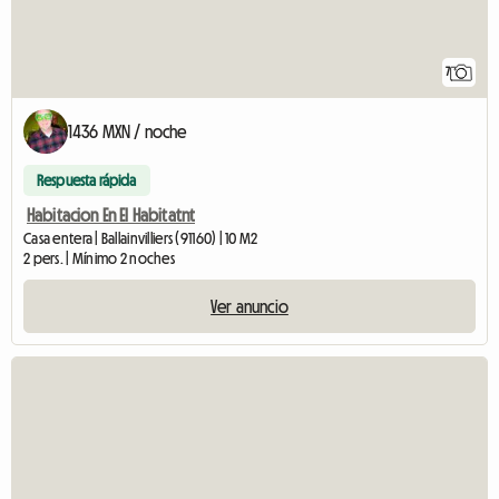
7
1436 MXN / noche
Respuesta rápida
Habitacion En El Habitatnt
Casa entera | Ballainvilliers (91160) | 10 M2
2 pers. | Mínimo 2 noches
Ver anuncio