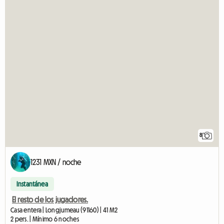
8
1231 MXN / noche
Instantánea
El resto de los jugadores.
Casa entera | Longjumeau (91160) | 41 M2
2 pers. | Mínimo 6 noches