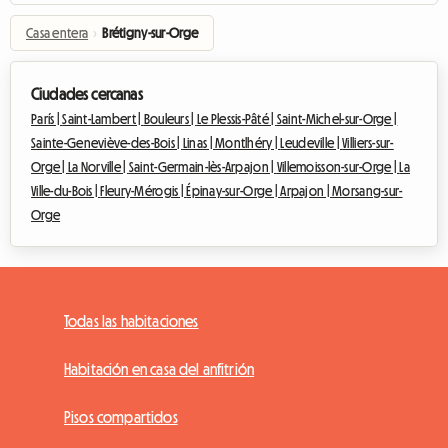
Casa entera
›
Brétigny-sur-Orge
Ciudades cercanas
París |
Saint-Lambert |
Bouleurs |
Le Plessis-Pâté |
Saint-Michel-sur-Orge |
Sainte-Geneviève-des-Bois |
Linas |
Montlhéry |
Leudeville |
Villiers-sur-
Orge |
La Norville |
Saint-Germain-lès-Arpajon |
Villemoisson-sur-Orge |
La
Ville-du-Bois |
Fleury-Mérogis |
Épinay-sur-Orge |
Arpajon |
Morsang-sur-
Orge
Todas las habitaciones
Habitación en casa del anfitrión
Pisos compartidos