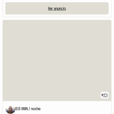
Ver anuncio
8
513 MXN / noche