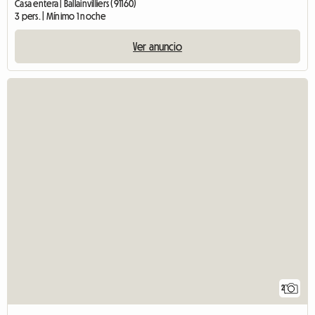
Casa entera | Ballainvilliers (91160)
3 pers. | Mínimo 1 noche
Ver anuncio
2