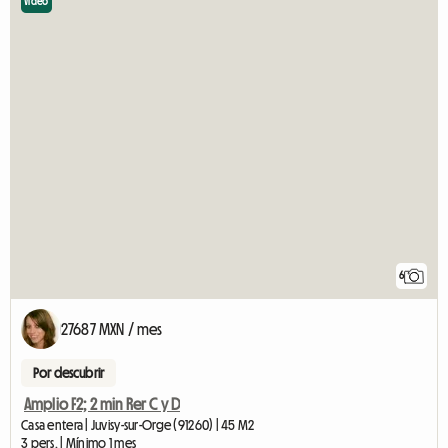
Video
6
27687 MXN / mes
Por descubrir
Amplio F2; 2 min Rer C y D
Casa entera | Juvisy-sur-Orge (91260) | 45 M2
3 pers. | Mínimo 1 mes