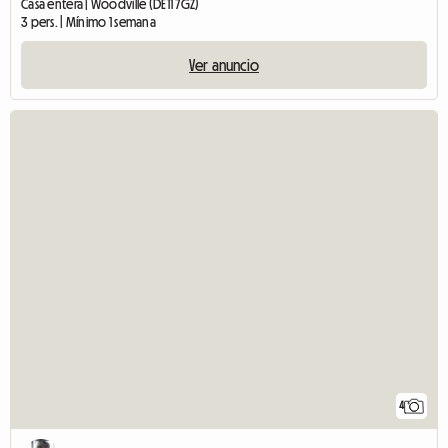
Casa entera | Woodville (DE11 7GZ)
3 pers. | Mínimo 1 semana
Ver anuncio
4