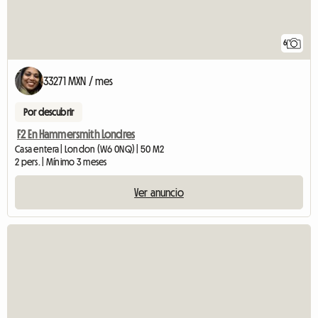
6
33271 MXN / mes
Por descubrir
F2 En Hammersmith Londres
Casa entera | London (W6 0NQ) | 50 M2
2 pers. | Mínimo 3 meses
Ver anuncio