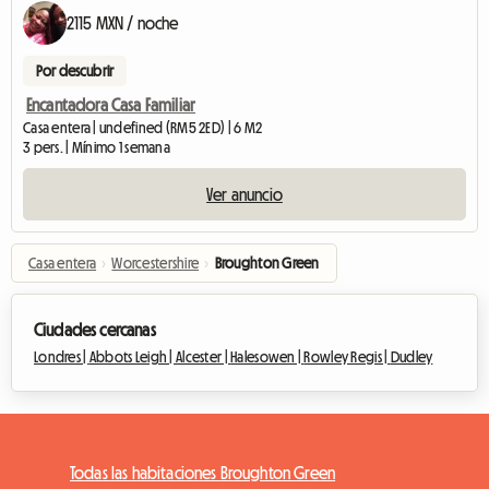
2115 MXN / noche
Por descubrir
Encantadora Casa Familiar
Casa entera | undefined (RM5 2ED) | 6 M2
3 pers. | Mínimo 1 semana
Ver anuncio
Casa entera
›
Worcestershire
›
Broughton Green
Ciudades cercanas
Londres |
Abbots Leigh |
Alcester |
Halesowen |
Rowley Regis |
Dudley
Todas las habitaciones Broughton Green