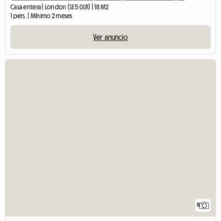
Casa entera | London (SE5 0LR) | 18 M2
1 pers. | Mínimo 2 meses
Ver anuncio
8