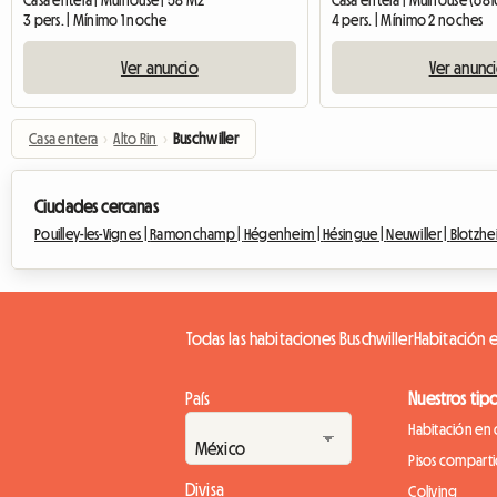
Casa entera | Mulhouse | 58 M2
Casa entera | Mulhouse (681
3 pers. | Mínimo 1 noche
4 pers. | Mínimo 2 noches
Ver anuncio
Ver anunc
Casa entera
›
Alto Rin
›
Buschwiller
Ciudades cercanas
Pouilley-les-Vignes |
Ramonchamp |
Hégenheim |
Hésingue |
Neuwiller |
Blotzhe
Todas las habitaciones Buschwiller
Habitación e
País
Nuestros tip
Habitación en c
Pisos compart
Divisa
Coliving