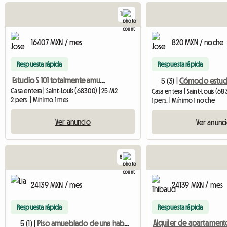
11
16407 MXN / mes
820 MXN / noche
Respuesta rápida
Respuesta rápida
Estudio S 101 totalmente amueblado y equipado – estancias cortas posibles
5 (3) |
Casa entera | Saint-Louis (68300) | 25 M2
Casa entera | Saint-Louis (6
2 pers. | Mínimo 1 mes
1 pers. | Mínimo 1 noche
Ver anuncio
Ver anunc
8
24139 MXN / mes
24139 MXN / mes
Respuesta rápida
Respuesta rápida
5 (1) |
Piso amueblado de una habitación