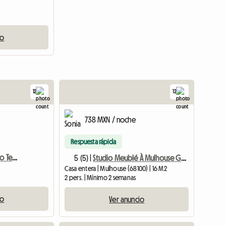
io
12
12
738 MXN / noche
Respuesta rápida
Estudio Bar Con Un Bonito Terreno Disponible
5 (5) |
Studio Meublé À Mulhouse Gare Tgv
Casa entera | Mulhouse (68100) | 16 M2
2 pers. | Mínimo 2 semanas
io
Ver anuncio