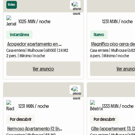
Video
11
1025 MXN / noche
1231 MXN / noche
Instantánea
Nuevo
Acogedor apartamento en alquiler
Casa entera | Mulhouse (68100) | 24 M2
Casa entera | Mulhouse (682
2 pers. | Mínimo 1 noche
6 pers. | Mínimo 1 noche
Ver anuncio
Ver anunc
4
1231 MXN / noche
1333 MXN / noche
Por descubrir
Por descubrir
Hermoso Apartamento F2 En Renta