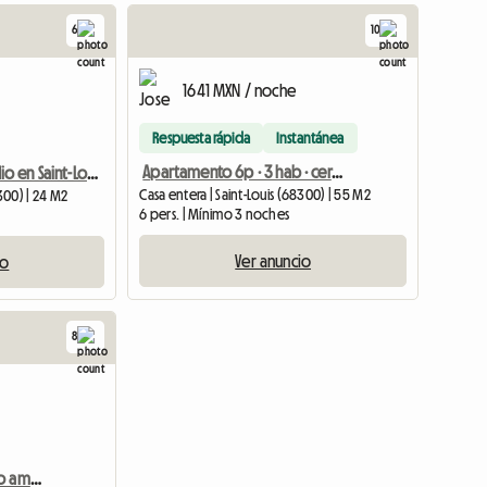
6
10
1641 MXN / noche
Respuesta rápida
Instantánea
Apartamento 6p · 3 hab · cerca Basel y aeropuerto
Cómodo estudio en Saint-Louis – cerca de Suiza 1184/5
Casa entera | Saint-Louis (68300) | 55 M2
8300) | 24 M2
6 pers. | Mínimo 3 noches
Ver anuncio
io
8
Alquiler de apartamento amueblado de 35 m² en Basilea por 1100 C