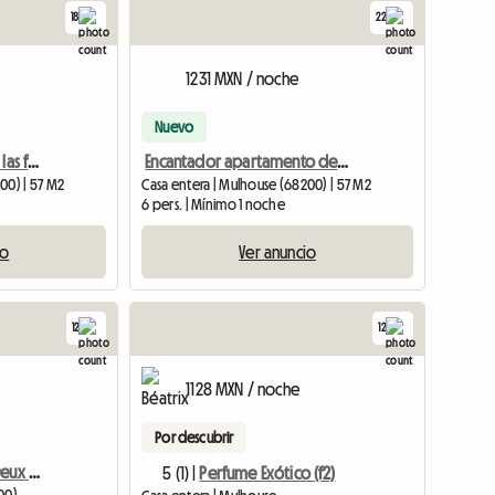
18
22
1231 MXN / noche
Nuevo
Magnífico piso cerca de las facultades
Encantador apartamento de tres habitaciones cerca de la universidad
00) | 57 M2
Casa entera | Mulhouse (68200) | 57 M2
6 pers. | Mínimo 1 noche
io
Ver anuncio
12
12
1128 MXN / noche
Por descubrir
Gîte (appartement T3, Deux Chambres)
5 (1) |
Perfume Exótico (f2)