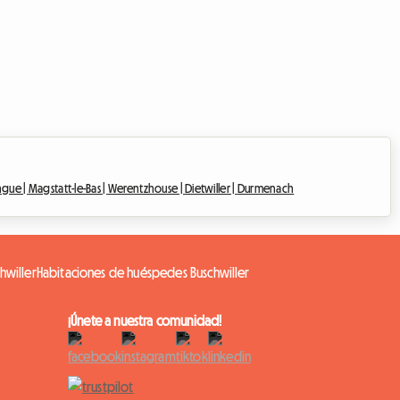
ngue |
Magstatt-le-Bas |
Werentzhouse |
Dietwiller |
Durmenach
hwiller
Habitaciones de huéspedes Buschwiller
¡Únete a nuestra comunidad!