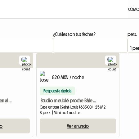
CÓMO 
¿Cuáles son tus fechas?
pers.
11
8
820 MXN / noche
Respuesta rápida
Hermoso apartamento en alquiler en Basilea
Studio meublé proche Bâle & Suisse – Saint-Louis (860 D)
Casa entera | Saint-Louis (68300) | 25 M2
3 pers. | Mínimo 1 noche
io
Ver anuncio