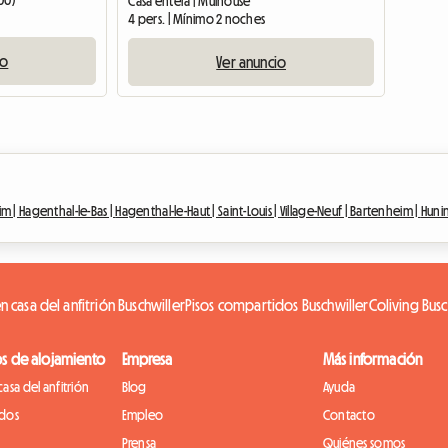
00)
Casa entera | Mulhouse
4 pers. | Mínimo 2 noches
io
Ver anuncio
im |
Hagenthal-le-Bas |
Hagenthal-le-Haut |
Saint-Louis |
Village-Neuf |
Bartenheim |
Huni
n casa del anfitrión Buschwiller
Pisos compartidos Buschwiller
Coliving Busc
os de alojamiento
Empresa
Más información
asa del anfitrión
Blog
Ayuda
idos
Empleo
Contacto
Prensa
Quiénes somos