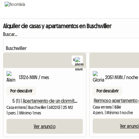
Alquiler de casas y apartamentos en Buschwiller
Buscar...
5
13126 MXN / mes
2051 MXN / noche
Por descubrir
Por descubrir
5 (1) |
Apartamento de un dormitorio en zona tranquila, en alquiler
Casa entera | Bâle
Casa entera | Buschwiller (68220) | 25 M2
4 pers. | Mínimo 1 noche
1 pers. | Mínimo 1 mes
Ver anunc
Ver anuncio