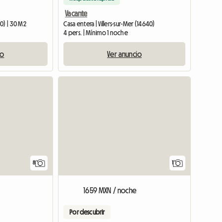
Vacante
0) | 30 M2
Casa entera | Villers-sur-Mer (14640)
4 pers. | Mínimo 1 noche
io
Ver anuncio
Ver el anuncio
Ver el a
8
1
1659 MXN / noche
Por descubrir