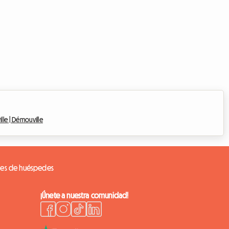
lle |
Démouville
nes de huéspedes
¡Únete a nuestra comunidad!