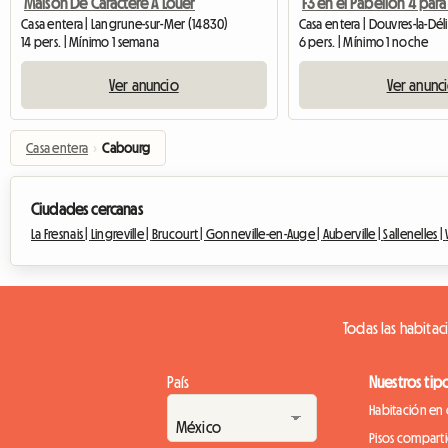
Maison De Caractère À Louer
Casa entera | Langrune-sur-Mer (14830)
Casa entera | Douvres-la-Dé
14 pers. | Mínimo 1 semana
6 pers. | Mínimo 1 noche
Ver anuncio
Ver anunc
Casa entera
›
Cabourg
Ciudades cercanas
La Fresnais |
Lingreville |
Brucourt |
Gonneville-en-Auge |
Auberville |
Sallenelles |
Todas las habitac
País
Nuestros tip
Habitación en 
Pisos compart