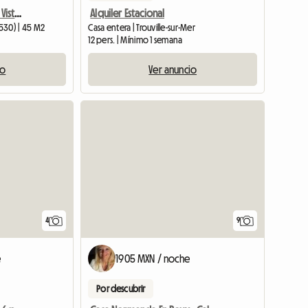
Vacaciones Frente Al Mar Vista Al Mar Inexpugnable
Alquiler Estacional
4530) | 45 M2
Casa entera | Trouville-sur-Mer
12 pers. | Mínimo 1 semana
io
Ver anuncio
4
9
e
1905 MXN / noche
Por descubrir