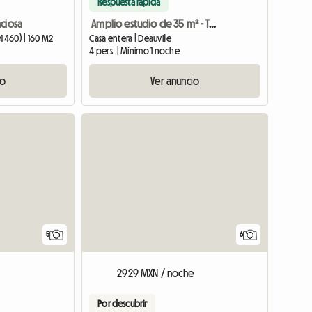
Respuesta rápida
aciosa
Amplio estudio de 35 m² - Todas las comodidades
14460) | 160 M2
Casa entera | Deauville
4 pers. | Mínimo 1 noche
io
Ver anuncio
5
6
2929 MXN / noche
Por descubrir