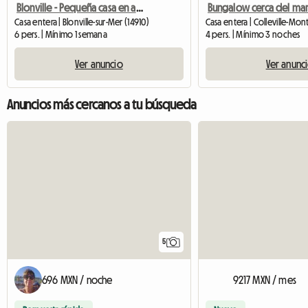
Blonville - Pequeña casa en alquiler cerca de la playa
Bungalow cerca del ma
Casa entera | Blonville-sur-Mer (14910)
6 pers. | Mínimo 1 semana
4 pers. | Mínimo 3 noches
Ver anuncio
Ver anunc
Anuncios más cercanos a tu búsqueda
5
696 MXN / noche
9217 MXN / mes