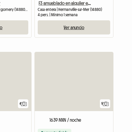
r
F3 amueblado en alquiler en Bbord de mer
Casa entera | Colleville-Montgomery (14880) | 30 M2
Casa entera | Hermanville-sur-Mer (14880)
4 pers. | Mínimo 1 semana
io
Ver anuncio
4
5
1639 MXN / noche