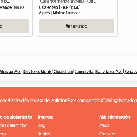
F3 en el Pabellón 4 para 6 personas
Casa Normanda En Reux - Calvados
livrande (14440)
Casa entera | Reux (14130)
6 pers. | Mínimo 1 semana
io
Ver anuncio
Villers-sur-Mer |
Bréville-les-Monts |
Ouistreham |
Sannerville |
Blonville-sur-Mer |
Bénouvi
iones
Habitación en casa del anfitrión
Pisos compartidos
Coliving
Habitacio
os de alojamiento
Empresa
Más información
casa del anfitrión
Blog
Ayuda
idos
Empleo
Contacto