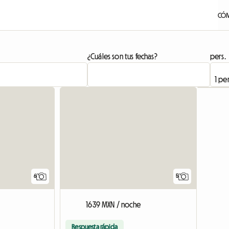
CÓM
¿Cuáles son tus fechas?
pers.
6
5
1639 MXN / noche
Respuesta rápida