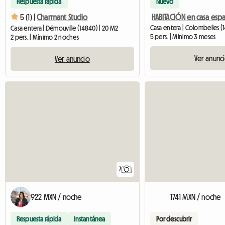
Respuesta rápida
Nuevo
HABITACIÓN en casa esp
5 (1) |
Charmant Studio
Casa entera | Colombelles (
Casa entera | Démouville (14840) | 20 M2
5 pers. | Mínimo 3 meses
2 pers. | Mínimo 2 noches
Ver anunc
Ver anuncio
7
922 MXN / noche
1741 MXN / noche
Respuesta rápida
Instantánea
Por descubrir