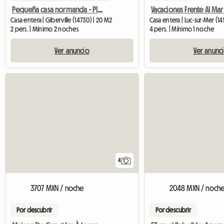
Pequeña casa normanda - Playas del Día D
Casa entera | Giberville (14730) | 20 M2
Casa entera | Luc-sur-Mer (1
2 pers. | Mínimo 2 noches
4 pers. | Mínimo 1 noche
Ver anuncio
Ver anunc
4
3707 MXN / noche
2048 MXN / noch
Por descubrir
Por descubrir