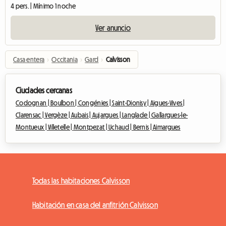
4 pers. | Mínimo 1 noche
Ver anuncio
Casa entera
›
Occitania
›
Gard
›
Calvisson
Ciudades cercanas
Codognan |
Boulbon |
Congénies |
Saint-Dionisy |
Aigues-Vives |
Clarensac |
Vergèze |
Aubais |
Aujargues |
Langlade |
Gallargues-le-
Montueux |
Villetelle |
Montpezat |
Uchaud |
Bernis |
Aimargues
Todas las habitaciones Calvisson
Habitación en casa del anfitrión Calvisson