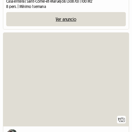
Casa entera | Saint-Côme-et-Maruéjols (30870) | 100 M2
8 pers. | Mínimo 1 semana
Ver anuncio
7