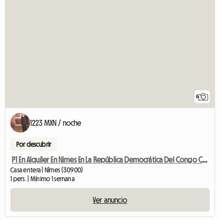
6
1223 MXN / noche
Por descubrir
P1 En Alquiler En Nimes En La República Democrática Del Congo Con Terraza
Casa entera | Nîmes (30900)
1 pers. | Mínimo 1 semana
Ver anuncio