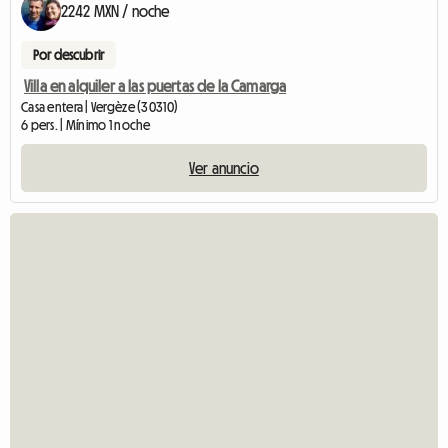
2242 MXN / noche
Por descubrir
Villa en alquiler a las puertas de la Camarga
Casa entera | Vergèze (30310)
6 pers. | Mínimo 1 noche
Ver anuncio
Ver 