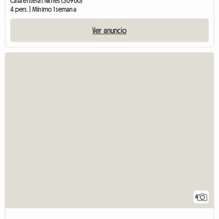
Casa entera | Nîmes (30900)
4 pers. | Mínimo 1 semana
Ver anuncio
4