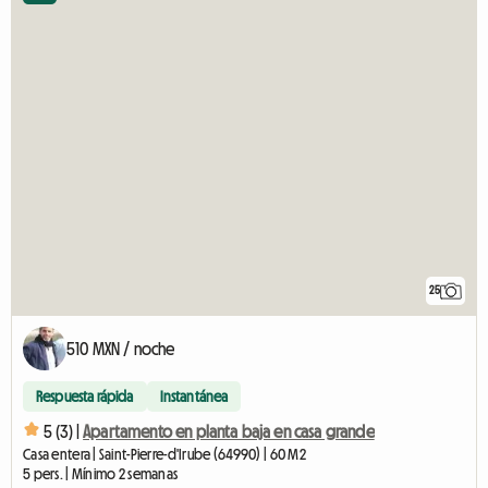
25
510 MXN / noche
Respuesta rápida
Instantánea
5 (3) |
Apartamento en planta baja en casa grande
Casa entera | Saint-Pierre-d'Irube (64990) | 60 M2
5 pers. | Mínimo 2 semanas