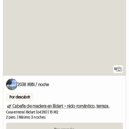
10
2038 MXN / noche
Por descubrir
🌿 Cabaña de madera en Bidart – nido romántico, terraza,
Casa entera | Bidart (64210) | 15 M2
2 pers. | Mínimo 3 noches