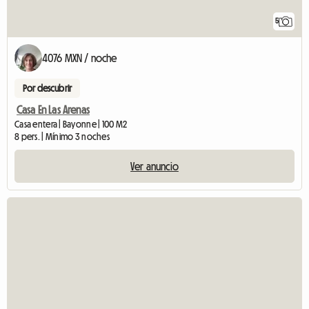
5
4076 MXN / noche
Por descubrir
Casa En Las Arenas
Casa entera | Bayonne | 100 M2
8 pers. | Mínimo 3 noches
Ver anuncio