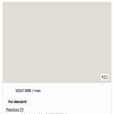
3
14267 MXN / mes
Por descubrir
Precioso T2