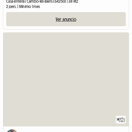
Casa entera | Cambo-les-Bains (64250) | 38 M2
2 pers. | Mínimo 1 mes
Ver anuncio
14