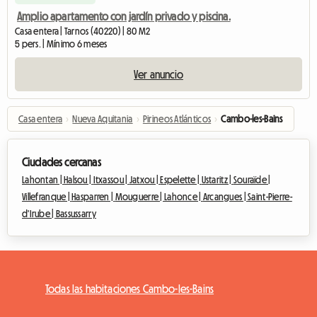
Amplio apartamento con jardín privado y piscina.
Casa entera | Tarnos (40220) | 80 M2
5 pers. | Mínimo 6 meses
Ver anuncio
Casa entera
›
Nueva Aquitania
›
Pirineos Atlánticos
›
Cambo-les-Bains
Ciudades cercanas
Lahontan |
Halsou |
Itxassou |
Jatxou |
Espelette |
Ustaritz |
Souraïde |
Villefranque |
Hasparren |
Mouguerre |
Lahonce |
Arcangues |
Saint-Pierre-
d'Irube |
Bassussarry
Todas las habitaciones Cambo-les-Bains