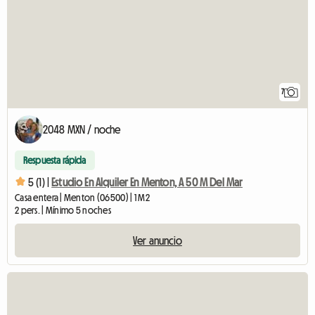
7
2048 MXN / noche
Respuesta rápida
5 (1) |
Estudio En Alquiler En Menton, A 50 M Del Mar
Casa entera | Menton (06500) | 1 M2
2 pers. | Mínimo 5 noches
Ver anuncio