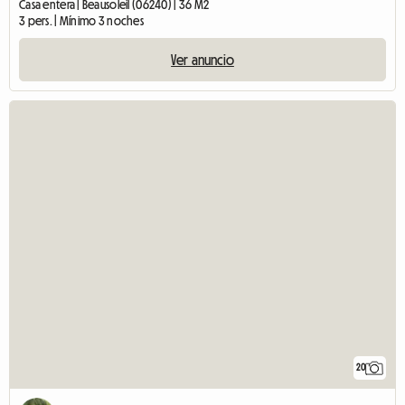
Casa entera | Beausoleil (06240) | 36 M2
3 pers. | Mínimo 3 noches
Ver anuncio
20