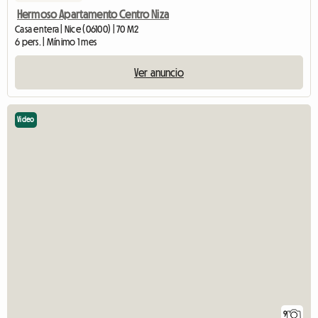
Hermoso Apartamento Centro Niza
Casa entera | Nice (06100) | 70 M2
6 pers. | Mínimo 1 mes
Ver anuncio
Video
9