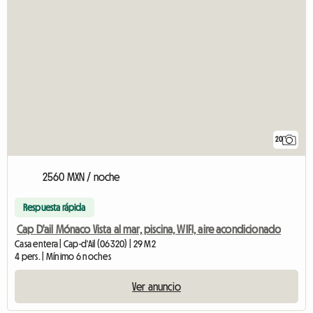
20
2560 MXN / noche
Respuesta rápida
Cap D'ail Mónaco Vista al mar, piscina, WIFI, aire acondicionado
Casa entera | Cap-d'Ail (06320) | 29 M2
4 pers. | Mínimo 6 noches
Ver anuncio