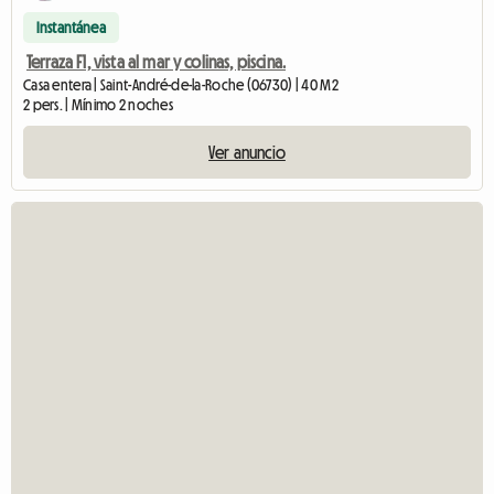
Instantánea
Terraza F1, vista al mar y colinas, piscina.
Casa entera | Saint-André-de-la-Roche (06730) | 40 M2
2 pers. | Mínimo 2 noches
Ver anuncio