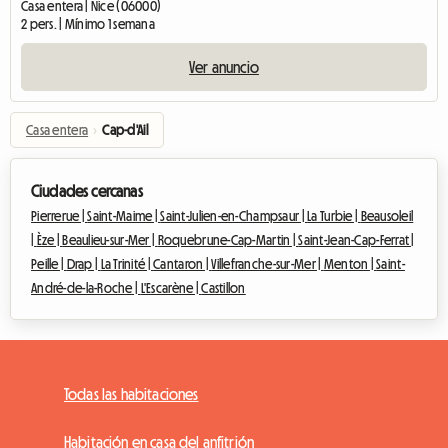
Casa entera | Nice (06000)
2 pers. | Mínimo 1 semana
Ver anuncio
Casa entera
›
Cap-d'Ail
Ciudades cercanas
Pierrerue |
Saint-Maime |
Saint-Julien-en-Champsaur |
La Turbie |
Beausoleil
|
Èze |
Beaulieu-sur-Mer |
Roquebrune-Cap-Martin |
Saint-Jean-Cap-Ferrat |
Peille |
Drap |
La Trinité |
Cantaron |
Villefranche-sur-Mer |
Menton |
Saint-
André-de-la-Roche |
L'Escarène |
Castillon
Todas las habitaciones
Habitación en casa del anfitrión