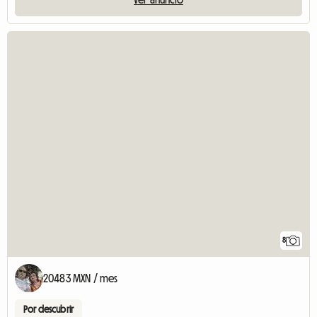
8
20483 MXN / mes
Por descubrir