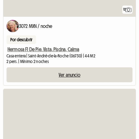
12
3072 MXN / noche
Por descubrir
Hermosa F1 De Pie, Vista, Piscina, Calma
Casa entera | Saint-André-de-la-Roche (06730) | 44 M2
2 pers. | Mínimo 2 noches
Ver anuncio